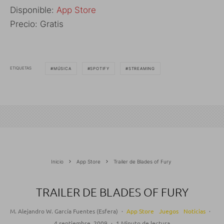
Disponible:
App Store
Precio: Gratis
ETIQUETAS
MÚSICA
SPOTIFY
STREAMING
Inicio
App Store
Trailer de Blades of Fury
TRAILER DE BLADES OF FURY
M. Alejandro W. García Fuentes (Esfera)
·
App Store
Juegos
Noticias
·
4 septiembre, 2009
·
1 Minuto de lectura