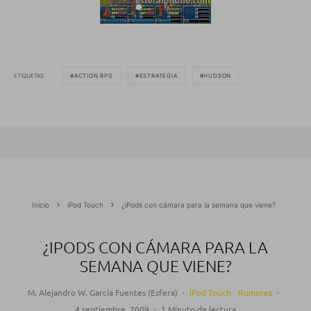
ETIQUETAS
ACTION RPG
ESTRATEGIA
HUDSON
Inicio
iPod Touch
¿iPods con cámara para la semana que viene?
¿IPODS CON CÁMARA PARA LA
SEMANA QUE VIENE?
M. Alejandro W. García Fuentes (Esfera)
·
iPod Touch
Rumores
·
4 septiembre, 2009
·
1 Minuto de lectura