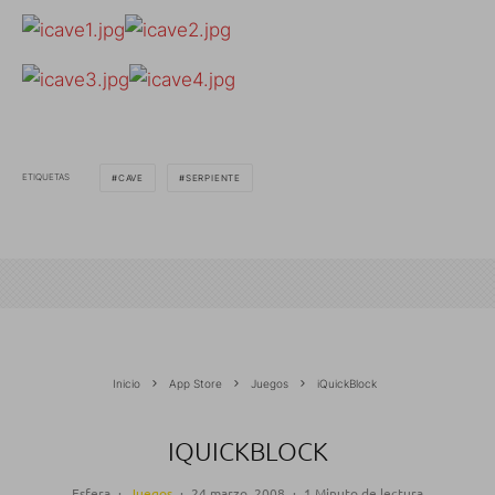
ETIQUETAS
CAVE
SERPIENTE
Inicio
App Store
Juegos
iQuickBlock
IQUICKBLOCK
Esfera
·
Juegos
·
24 marzo, 2008
·
1 Minuto de lectura