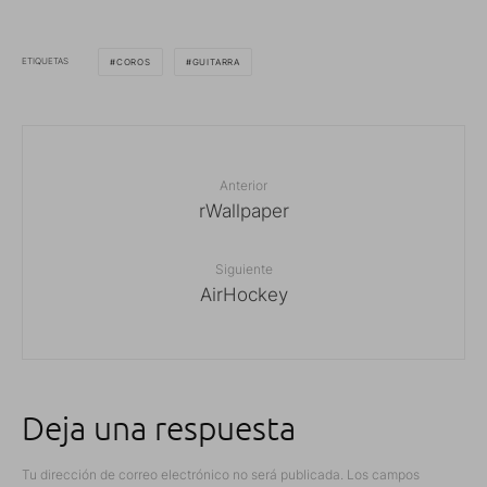
ETIQUETAS
COROS
GUITARRA
Anterior
rWallpaper
Siguiente
AirHockey
Deja una respuesta
Tu dirección de correo electrónico no será publicada.
Los campos