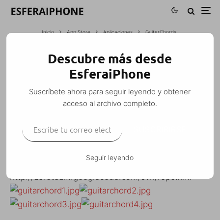
Inicio
App Store
Aplicaciones
GuitarChords
Descubre más desde
GUITARCHORDS
EsferaiPhone
Esfera
·
Aplicaciones
·
26 marzo, 2008
·
1 Minuto de lectura
Suscríbete ahora para seguir leyendo y obtener
acceso al archivo completo.
Escribe tu correo electrónico…
SUSCRIBIRSE
No entiendo mucho de guitarra, pero creo que esto
es un diccionario de acordes.
Seguir leyendo
Lo podéis descargar desde la fuente:
http://aeroteam.googlecode.com/svn/repo.xml