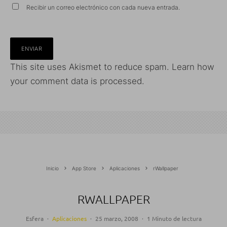
Recibir un correo electrónico con cada nueva entrada.
This site uses Akismet to reduce spam.
Learn how
your comment data is processed.
Inicio
App Store
Aplicaciones
rWallpaper
RWALLPAPER
Esfera
·
Aplicaciones
·
25 marzo, 2008
·
1 Minuto de lectura