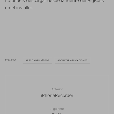
Lo podéis descargar desde la fuente del BigBoss
en el installer.
ETIQUETAS
ESCONDER VÍDEOS
OCULTAR APLICACIONES
Anterior
iPhoneRecorder
Siguiente