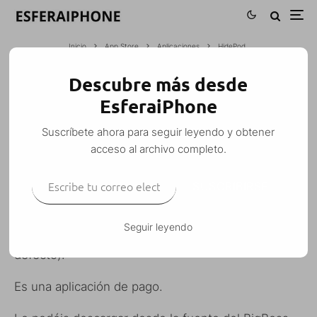
Inicio
App Store
Aplicaciones
HidePod
Descubre más desde
HIDEPOD
EsferaiPhone
Esfera
·
Aplicaciones
·
4 abril, 2008
·
1 Minuto de lectura
Suscríbete ahora para seguir leyendo y obtener
acceso al archivo completo.
Escribe tu correo electrónico…
SUSCRIBIRSE
HidePod es una aplicación que nos permite ocultar
los vídeos y las aplicaciones que queramos, tras
Seguir leyendo
una calculadora con contraseña secreta (.8008. por
defecto).
Es una aplicación de pago.