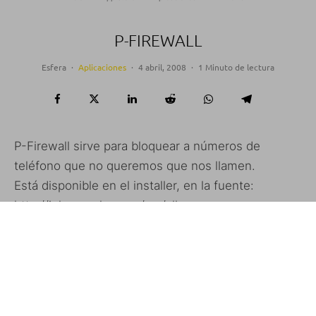
P-FIREWALL
Esfera
·
Aplicaciones
·
4 abril, 2008
·
1 Minuto de lectura
P-Firewall sirve para bloquear a números de
teléfono que no queremos que nos llamen.
Está disponible en el installer, en la fuente:
http://iphonecake.com/src/all o
http://iappcat.com/r/5634