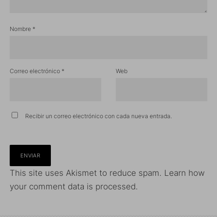
Nombre
*
Correo electrónico
*
Web
Recibir un correo electrónico con cada nueva entrada.
This site uses Akismet to reduce spam.
Learn how
your comment data is processed.