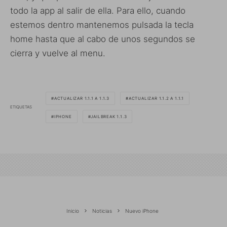
todo la app al salir de ella. Para ello, cuando
estemos dentro mantenemos pulsada la tecla
home hasta que al cabo de unos segundos se
cierra y vuelve al menu.
ACTUALIZAR 1.1.1 A 1.1.3
ACTUALIZAR 1.1.2 A 1.1.1
ETIQUETAS
IPHONE
JAILBREAK 1.1.3
Inicio
Noticias
Nuevo iPhone