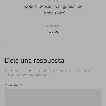
Anterior
iBaReS: Copias de seguridad del
iPhone (Mac)
Siguiente
iCube
Deja una respuesta
Tu dirección de correo electrónico no será publicada.
Los campos
obligatorios están marcados con
*
Comentario
*