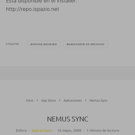
Está disponible en el Installer:
http://repo.ispazio.net
ETIQUETAS
IPHONE BROWSER
NAVEGADOR DE ARCHIVOS
Inicio
App Store
Aplicaciones
Nemus Sync
NEMUS SYNC
Esfera
·
Aplicaciones
·
16 mayo, 2008
·
1 Minuto de lectura