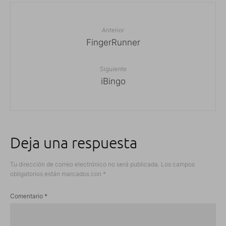
Anterior
FingerRunner
Siguiente
iBingo
Deja una respuesta
Tu dirección de correo electrónico no será publicada.
Los campos
obligatorios están marcados con
*
Comentario
*