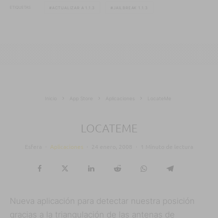
ETIQUETAS
ACTUALIZAR A 1.1.3
JAILBREAK 1.1.3
Inicio
App Store
Aplicaciones
LocateMe
LOCATEME
Esfera
·
Aplicaciones
·
24 enero, 2008
·
1 Minuto de lectura
Nueva aplicación para detectar nuestra posición
gracias a la triangulación de las antenas de