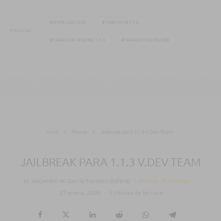
IESPA√±OLIZER
TRADUCIR 1.1.3
ETIQUETAS
TRADUCIR IPHONE 1.1.3
TRADUCTOR IPHONE
Inicio
iPhone
Jailbreak para 1.1.3 v.Dev Team
JAILBREAK PARA 1.1.3 V.DEV TEAM
M. Alejandro W. García Fuentes (Esfera)
·
iPhone
Tutoriales
·
27 enero, 2008
·
1 Minuto de lectura