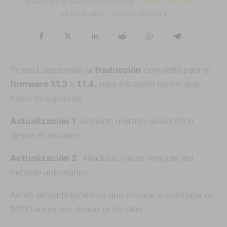
M. Alejandro W. García Fuentes (Esfera)
·
iPhone
Tutoriales
·
28 enero, 2008
·
1 Minuto de lectura
Ya está disponible la
traducción
completa para el
firmware 1.1.3
y
1.1.4
, para instalarla tenéis que
hacer lo siguiente.
Actualización 1
: Añadido método automático
desde el installer.
Actualización 2
: Añadidas varias mejoras del
método automático.
Antes de nada tenemos que instalar o reinstalar el
BSDSubsystem desde el Installer.