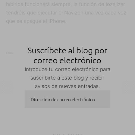
híbirida funcionará siempre, la función de lozalizar
tendréis que ejecutar el Navizon una vez cada vez
que se apague el iPhone.
Suscríbete al blog por
1.1.3
ACTUALIZAR 1.1.3
DEV TEAM
ETIQUETAS
correo electrónico
IPHONE 1.1.3
JAILBREAK 1.1.3
Introduce tu correo electrónico para
suscribirte a este blog y recibir
avisos de nuevas entradas.
Dirección de correo electrónico
Inicio
Toys
iRection
SUSCRIBIRSE
IRECTION