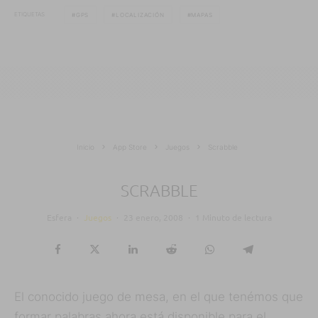
ETIQUETAS
GPS
LOCALIZACIÓN
MAPAS
Inicio
App Store
Juegos
Scrabble
SCRABBLE
Esfera
·
Juegos
·
23 enero, 2008
·
1 Minuto de lectura
El conocido juego de mesa, en el que tenémos que
formar palabras ahora está disponible para el