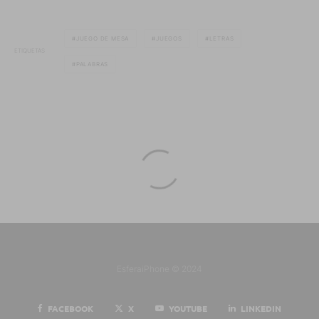
JUEGO DE MESA
JUEGOS
LETRAS
ETIQUETAS
PALABRAS
EsferaiPhone © 2024
FACEBOOK
X
YOUTUBE
LINKEDIN