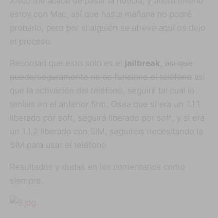
Xisco me acaba de pasar la noticia, y ahora mismo
estoy con Mac, así que hasta mañana no podré
probarlo, pero por si alguién se atreve aquí os dejo
el proceso.
Recordad que esto solo es el
jailbreak
,
así que
puede/seguramente no os funcione el teléfono
así
que la activación del teléfono, seguirá tal cual lo
teníais en el anterior firm. Osea que si era un 1.1.1
liberado por soft, seguirá liberado por soft, y si erá
un 1.1.2 liberado con SIM, seguireis necesitando la
SIM para usar el teléfono.
Resultados y dudas en los comentarios como
siempre.