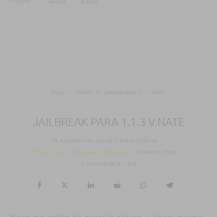
ETIQUETAS
BOTAR
TETAS
Inicio
iPhone
Jailbreak para 1.1.3 v.Nate
JAILBREAK PARA 1.1.3 V.NATE
M. Alejandro W. García Fuentes (Esfera)
·
iPhone
Mac
Tutoriales
Windows
·
24 enero, 2008
·
2 Minutos de lectura