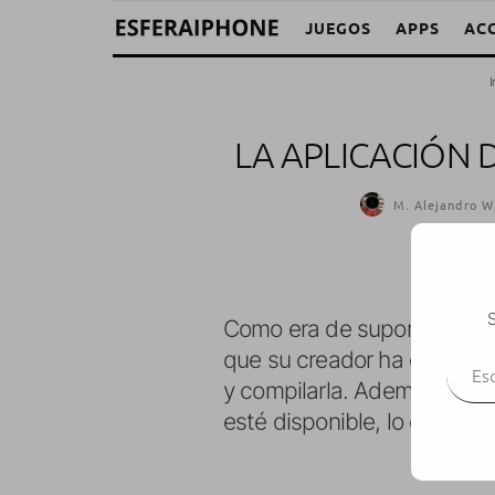
JUEGOS
APPS
AC
I
LA APLICACIÓN 
M. Alejandro W.
S
Como era de suponer,
Appl
Escr
que su creador ha decidid
y compilarla. Además, ha an
esté disponible, lo colgará al