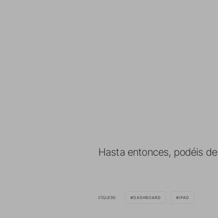
Hasta entonces, podéis d
ETIQUETAS
DASHBOARD
IPAD