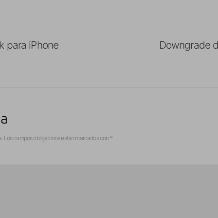
k para iPhone
Downgrade de
ta
a.
Los campos obligatorios están marcados con
*