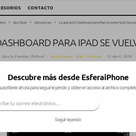
CESORIOS
CONTACTO
nicio
App Store
Aplicaciones
La aplicación Dashboard para iPad se vuelve Open Sourc
DASHBOARD PARA IPAD SE VUE
 García Fuentes (Esfera)
·
Aplicaciones
iPad
Noticias
·
12 abril, 2010
·
Descubre más desde EsferaiPhone
uscríbete ahora para seguir leyendo y obtener acceso al archivo complet
e rechazó la aplicación
Dashboard
que os mostr
ibe tu correo electrónico…
o publicarla como
Open Source
, para que cualquie
SUSCRIBIR
unciado que en cuanto el jailbreak para el iPad s
lí.
Seguir leyendo