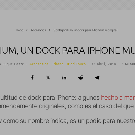
Inicio
Accesorios
Spiderpodium, un dock para iPhone muy original
IUM, UN DOCK PARA IPHONE MU
a Luque Loste
·
Accesorios
iPhone
iPod Touch
·
11 abril, 2010
·
1 Minut
ltitud de dock para iPhone: algunos
hecho a ma
remendamente originales, como es el caso del que
y como su nombre indica, es un podio para nuestro