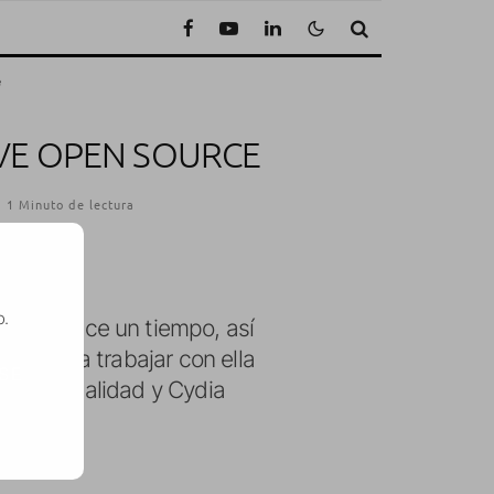
e
LVE OPEN SOURCE
1 Minuto de lectura
o.
amos hace un tiempo, así
ra pueda trabajar con ella
SE
ea una realidad y Cydia