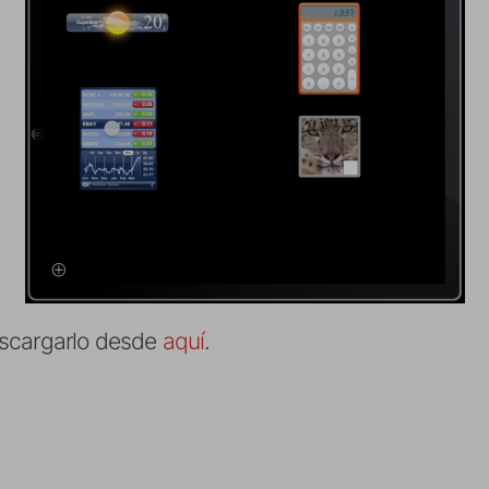
escargarlo desde
aquí
.