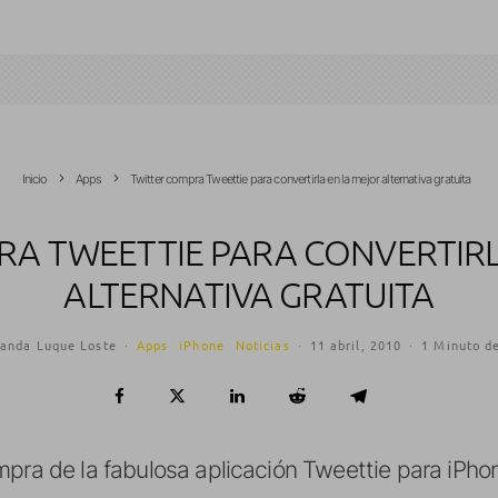
Inicio
Apps
Twitter compra Tweettie para convertirla en la mejor alternativa gratuita
RA TWEETTIE PARA CONVERTIRL
ALTERNATIVA GRATUITA
landa Luque Loste
·
Apps
iPhone
Noticias
·
11 abril, 2010
·
1 Minuto de
mpra de la fabulosa aplicación Tweettie para iPho