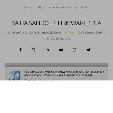
Inicio
iPhone
Ya ha salido el firmware 1.1.4
YA HA SALIDO EL FIRMWARE 1.1.4
M. Alejandro W. García Fuentes (Esfera)
·
iPhone
·
26 febrero, 2008
·
1 Minuto de lectura
NO ACTUALIZAR TODAVÍA.