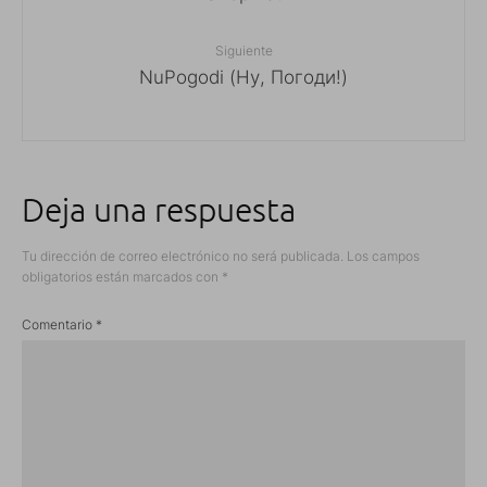
Siguiente
NuPogodi (Ну, Погоди!)
Deja una respuesta
Tu dirección de correo electrónico no será publicada.
Los campos
obligatorios están marcados con
*
Comentario
*