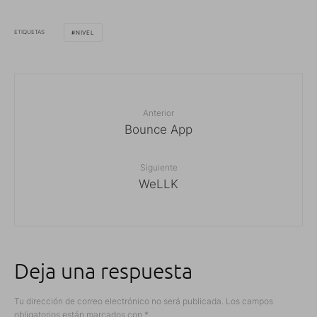
ETIQUETAS
NIVEL
Anterior
Bounce App
Siguiente
WeLLK
Deja una respuesta
Tu dirección de correo electrónico no será publicada.
Los campos
obligatorios están marcados con
*