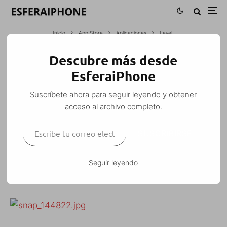
Inicio
App Store
Aplicaciones
Level
Descubre más desde
LEVEL
EsferaiPhone
Esfera
·
Aplicaciones
·
21 noviembre, 2007
·
1 Minuto de lectura
Suscríbete ahora para seguir leyendo y obtener
acceso al archivo completo.
Escribe tu correo electrónico…
SUSCRIBIRSE
Otra aplicación para saber el nivel de inclinación de
la superficie que queramos.
Seguir leyendo