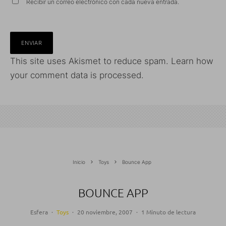
Recibir un correo electrónico con cada nueva entrada.
This site uses Akismet to reduce spam.
Learn how
your comment data is processed.
Inicio
Toys
Bounce App
BOUNCE APP
Esfera
·
Toys
·
20 noviembre, 2007
·
1 Minuto de lectura