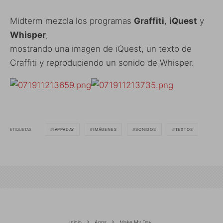
Midterm mezcla los programas
Graffiti
,
iQuest
y
Whisper
,
mostrando una imagen de iQuest, un texto de
Graffiti y reproduciendo un sonido de Whisper.
ETIQUETAS
IAPPADAY
IMÁGENES
SONIDOS
TEXTOS
Inicio
Apps
Make My Day