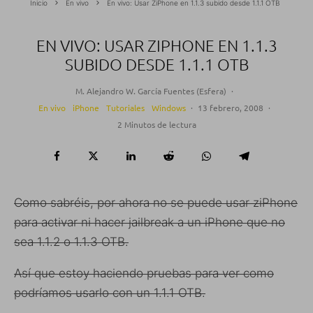
Inicio
En vivo
En vivo: Usar ZiPhone en 1.1.3 subido desde 1.1.1 OTB
EN VIVO: USAR ZIPHONE EN 1.1.3
SUBIDO DESDE 1.1.1 OTB
M. Alejandro W. García Fuentes (Esfera)
·
En vivo
iPhone
Tutoriales
Windows
·
13 febrero, 2008
·
2 Minutos de lectura
Como sabréis, por ahora no se puede usar ziPhone
para activar ni hacer jailbreak a un iPhone que no
sea 1.1.2 o 1.1.3 OTB.
Así que estoy haciendo pruebas para ver como
podríamos usarlo con un 1.1.1 OTB.