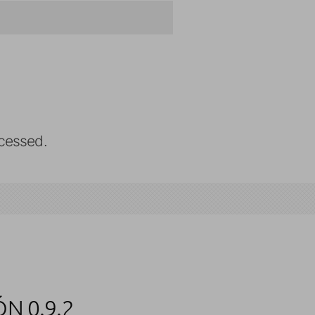
cessed.
N 0.9.2