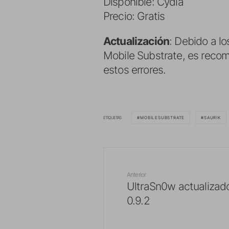
Disponible: Cydia
Precio: Gratis
Actualización
: Debido a l
Mobile Substrate, es recome
estos errores.
ETIQUETAS
MOBILESUBSTRATE
SAURIK
Anterior
UltraSn0w actualizado
0.9.2