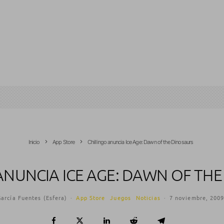
Inicio
App Store
Chillingo anuncia Ice Age: Dawn of the Dinosaurs
ANUNCIA ICE AGE: DAWN OF TH
arcía Fuentes (Esfera)
·
App Store
Juegos
Noticias
·
7 noviembre, 200