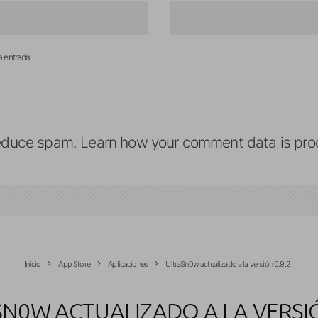
a entrada.
reduce spam.
Learn how your comment data is pro
Inicio
App Store
Aplicaciones
UltraSn0w actualizado a la versión 0.9.2
N0W ACTUALIZADO A LA VERSIÓ