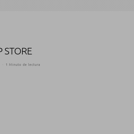
P STORE
9
·
1 Minuto de lectura