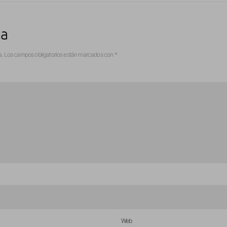
ta
a.
Los campos obligatorios están marcados con
*
Web