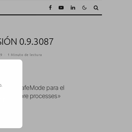
IÓN 0.9.3087
09
·
1 Minuto de lectura
o.
n nuevo SafeMode para el
d de «more processes»
SE