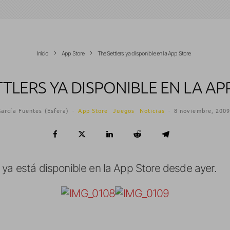
Inicio
App Store
The Settlers ya disponible en la App Store
TTLERS YA DISPONIBLE EN LA AP
arcía Fuentes (Esfera)
·
App Store
Juegos
Noticias
·
8 noviembre, 200
, ya está disponible en la App Store desde ayer.