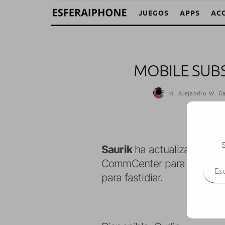
JUEGOS
APPS
AC
MOBILE SUBS
M. Alejandro W. Ga
S
Saurik
ha actualizado
Mobi
Escr
CommCenter para cuando ha
para fastidiar.