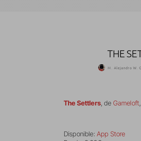
THE SE
M. Alejandro W. G
The Settlers
, de
Gameloft
Disponible:
App Store