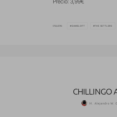
Precio: 3,99€
ETIQUETAS
GAMELOFT
THE SETTLERS
CHILLINGO 
M. Alejandro W. G