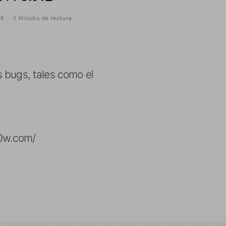
09
·
1 Minuto de lectura
s bugs, tales como el
n0w.com/