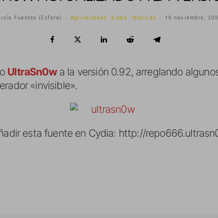
rcía Fuentes (Esfera)
·
Aplicaciones
Cydia
Noticias
·
10 noviembre, 20
do
UltraSn0w
a la versión 0.92, arreglando alguno
rador «invisible».
ñadir esta fuente en Cydia: http://repo666.ultras