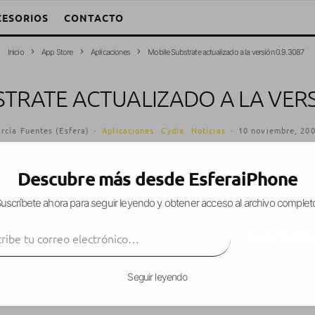
CESORIOS
CONTACTO
Inicio
App Store
Aplicaciones
Mobile Substrate actualizado a la versión 0.9.3087
TRATE ACTUALIZADO A LA VERS
rcía Fuentes (Esfera)
·
Aplicaciones
Cydia
Noticias
·
10 noviembre, 20
Descubre más desde EsferaiPhone
uscríbete ahora para seguir leyendo y obtener acceso al archivo complet
le Substrate
a la versión 0.9.3087, añadiendo u
ibe tu correo electrónico…
y alguna extensión que esté usando la habilida
SUSCRIBIR
Seguir leyendo