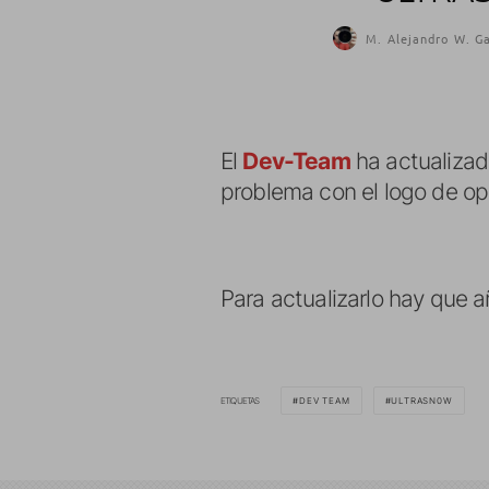
M. Alejandro W. Ga
El
Dev-Team
ha actualiza
problema con el logo de ope
Para actualizarlo hay que a
ETIQUETAS
DEV TEAM
ULTRASN0W