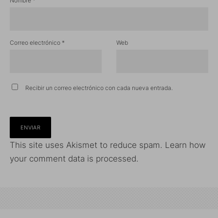
Nombre
*
Correo electrónico
*
Web
Recibir un correo electrónico con cada nueva entrada.
This site uses Akismet to reduce spam.
Learn how
your comment data is processed.