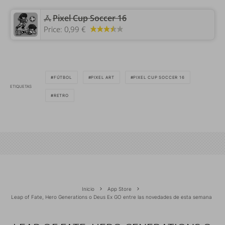
‎Pixel Cup Soccer 16
Price:
0,99 €
FÚTBOL
PIXEL ART
PIXEL CUP SOCCER 16
ETIQUETAS
RETRO
Inicio
App Store
Leap of Fate, Hero Generations o Deus Ex GO entre las novedades de esta semana