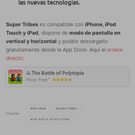
las nuevas tecnologías.
Super Tribes
es compatible con
iPhone, iPod
Touch y iPad
, dispone de
modo de pantalla en
vertical y horizontal
y podéis descargarlo
gratuitamente desde la App Store. Aquí el
enlace
directo
:
‎The Battle of Polytopia
+
Price:
Free
MIDJIWAN
SUPER TRIBES
ETIQUETAS
THE BATTLE OF POLYTOPIA