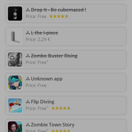
‎Drop It - Be cubemazed !
Price:
Free
I, the I-piece
Price:
2,29 €
Zombo Buster Rising
+
Price:
Free
Unknown app
Price:
Free
‎Flip Diving
+
Price:
Free
‎Zombie Town Story
+
Price:
Free