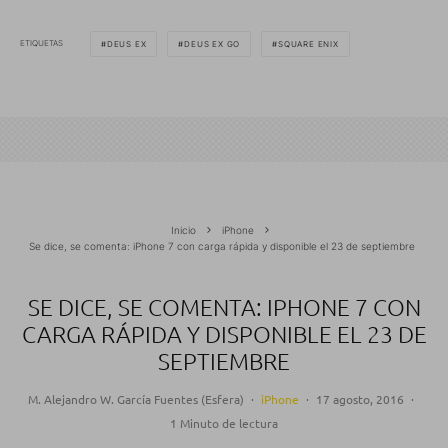
ETIQUETAS
DEUS EX
DEUS EX GO
SQUARE ENIX
Inicio
iPhone
Se dice, se comenta: iPhone 7 con carga rápida y disponible el 23 de septiembre
SE DICE, SE COMENTA: IPHONE 7 CON
CARGA RÁPIDA Y DISPONIBLE EL 23 DE
SEPTIEMBRE
M. Alejandro W. García Fuentes (Esfera)
·
iPhone
·
17 agosto, 2016
·
1 Minuto de lectura