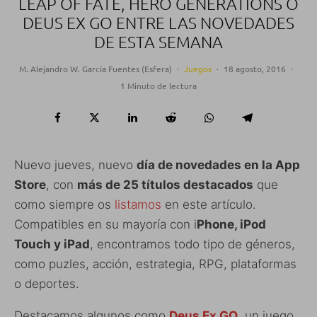
LEAP OF FATE, HERO GENERATIONS O
DEUS EX GO ENTRE LAS NOVEDADES
DE ESTA SEMANA
M. Alejandro W. García Fuentes (Esfera)
·
Juegos
·
18 agosto, 2016
·
1 Minuto de lectura
Nuevo jueves, nuevo
día de novedades en la App
Store
, con
más de 25 títulos destacados
que
como siempre os
listamos
en este artículo.
Compatibles en su mayoría con i
Phone, iPod
Touch y iPad
, encontramos todo tipo de géneros,
como puzles, acción, estrategia, RPG, plataformas
o deportes.
Destacamos algunos como
Deus Ex GO
, un juego