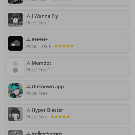
‎I Wanna Fly
+
Price:
Free
KUBOT
Price:
1,09 €
‎Memdot
+
Price:
Free
Unknown app
Price:
Free
Hyper Blaster
Price:
Free
‎Volley Sumos