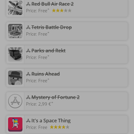
Red Bull Air Race 2
+
Price:
Free
Tetris Battle Drop
+
Price:
Free
Parks and Rekt
+
Price:
Free
‎Ruins Ahead
+
Price:
Free
‎Mystery of Fortune 2
+
Price:
2,99 €
‎It's a Space Thing
Price:
Free