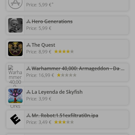
+
Price:
5,99 €
‎Hero Generations
Price:
5,99 €
‎The Quest
Price:
8,99 €
‎Warhammer 40,000: Armageddon - Da Orks
Price:
16,99 €
‎La Leyenda de Skyfish
Price:
3,99 €
Mr. Robot:1.51exfiltrati0n.ipa
Price:
3,49 €