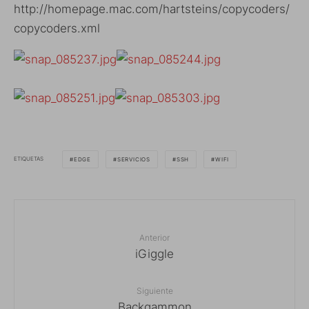
http://homepage.mac.com/hartsteins/copycoders/
copycoders.xml
ETIQUETAS
EDGE
SERVICIOS
SSH
WIFI
Anterior
iGiggle
Siguiente
Backgammon