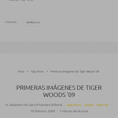
ETIQUETAS
DRÁCULA
Inicio
App Store
Primeras imágenes de Tiger Woods ’09
PRIMERAS IMÁGENES DE TIGER
WOODS ’09
M. Alejandro W. García Fuentes (Esfera)
·
App Store
Juegos
Noticias
·
19 febrero, 2009
·
1 Minuto de lectura