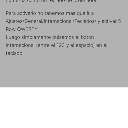
números como un teclado de ordenador.
Para activarlo no tenemos más que ir a
Ajustes/General/Internacional/Teclados/ y activar 5
Row QWERTY.
Luego simplemente pulsamos el botón
internacional (entre el 123 y el espacio) en el
teclado.