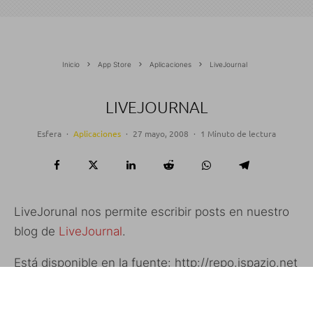
Inicio
App Store
Aplicaciones
LiveJournal
LIVEJOURNAL
Esfera
·
Aplicaciones
·
27 mayo, 2008
·
1 Minuto de lectura
LiveJorunal nos permite escribir posts en nuestro
blog de
LiveJournal
.
Está disponible en la fuente:
http://repo.ispazio.net