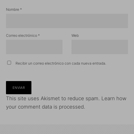
Nombre
*
Correo electrónico
*
Web
Recibir un correo electrónico con cada nueva entrada.
This site uses Akismet to reduce spam.
Learn how
your comment data is processed.