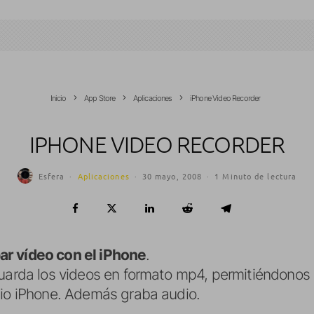
Inicio
App Store
Aplicaciones
iPhone Video Recorder
IPHONE VIDEO RECORDER
Esfera
·
Aplicaciones
·
30 mayo, 2008
·
1 Minuto de lectura
ar vídeo con el iPhone
.
uarda los videos en formato mp4, permitiéndonos e
pio iPhone. Además graba audio.