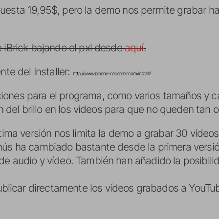
uesta 19,95$, pero la demo nos permite grabar h
 iBrick bajando el pxl desde
aquí
.
nte del Installer:
http://www.iphone-recorder.com/install2
iones para el programa, como varios tamaños y ca
ón del brillo en los videos para que no queden tan 
ltima versión nos limita la demo a grabar 30 víde
nús ha cambiado bastante desde la primera versió
e audio y vídeo. También han añadido la posibilid
icar directamente los vídeos grabados a YouTub