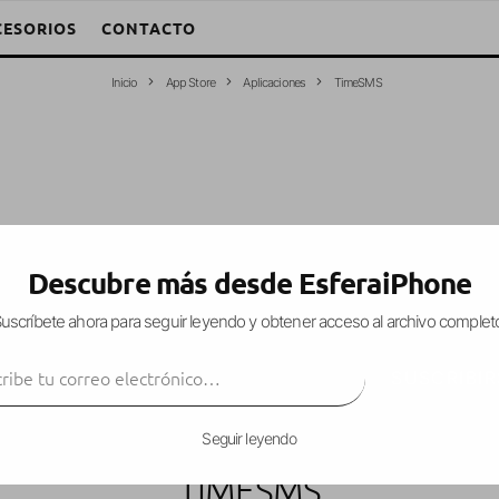
CESORIOS
CONTACTO
Inicio
App Store
Aplicaciones
TimeSMS
Descubre más desde EsferaiPhone
uscríbete ahora para seguir leyendo y obtener acceso al archivo complet
ibe tu correo electrónico…
SUSCRIBIR
Seguir leyendo
TIMESMS