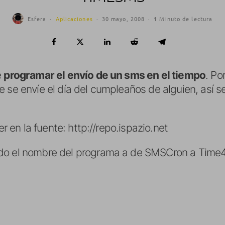
Esfera
·
Aplicaciones
·
30 mayo, 2008
·
1 Minuto de lectura
e
programar el envío de un sms en el tiempo
. Po
e se envíe el día del cumpleaños de alguien, así 
er en la fuente:
http://repo.ispazio.net
ado el nombre del programa a de SMSCron a Tim