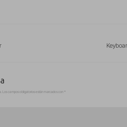
r
Keyboar
ta
a.
Los campos obligatorios están marcados con
*