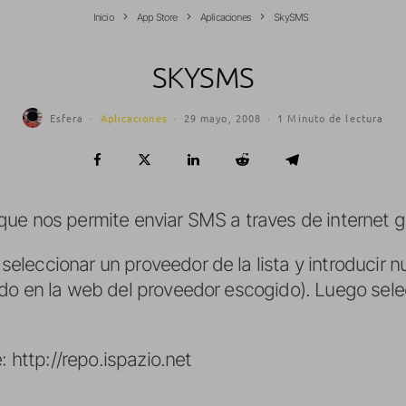
Inicio
App Store
Aplicaciones
SkySMS
SKYSMS
Esfera
·
Aplicaciones
·
29 mayo, 2008
·
1 Minuto de lectura
ue nos permite enviar SMS a traves de internet g
leccionar un proveedor de la lista y introducir 
do en la web del proveedor escogido). Luego sele
e:
http://repo.ispazio.net