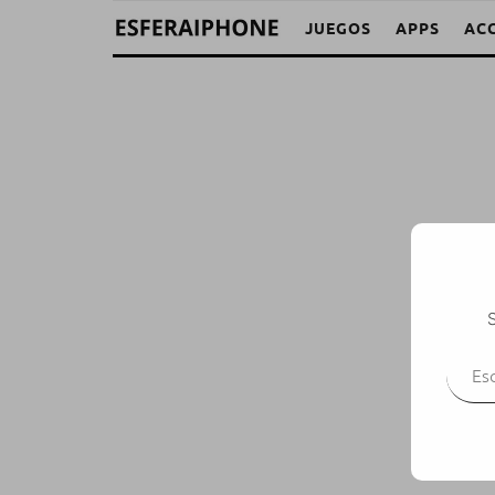
JUEGOS
APPS
AC
S
Escr