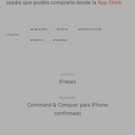
sepáis que podéis comprarla desde la
App Store
.
CAR AUDIO
COCHE
SONIDO COCHE
ETIQUETAS
SORTEO
TUNNING
Anterior
iFrases
Siguiente
Command & Conquer para iPhone
confirmado