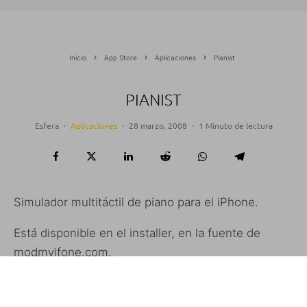
Inicio
App Store
Aplicaciones
Pianist
PIANIST
Esfera
·
Aplicaciones
·
28 marzo, 2008
·
1 Minuto de lectura
Simulador multitáctil de piano para el iPhone.
Está disponible en el installer, en la fuente de
modmyifone.com.
Actualización 1
: Ahora recibe el nombre de
Pianist. Han mejorado el sonido de cada tecla y