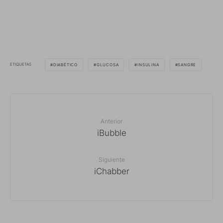
ETIQUETAS
DIABÉTICO
GLUCOSA
INSULINA
SANGRE
Anterior
iBubble
Siguiente
iChabber