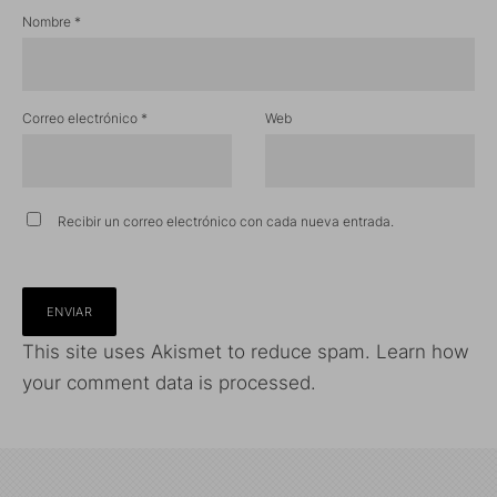
Nombre
*
Correo electrónico
*
Web
Recibir un correo electrónico con cada nueva entrada.
This site uses Akismet to reduce spam.
Learn how
your comment data is processed.