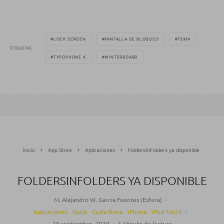
LOCK SCREEN
PANTALLA DE BLOQUEO
TEMA
ETIQUETAS
TYPOPHONE 4
WINTERBOARD
Inicio
App Store
Aplicaciones
FoldersInFolders ya disponible
FOLDERSINFOLDERS YA DISPONIBLE
M. Alejandro W. García Fuentes (Esfera)
·
Aplicaciones
Cydia
Cydia Store
iPhone
iPod Touch
·
20 septiembre, 2010
·
1 Minuto de lectura