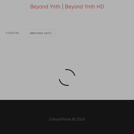
Beyond Ynth
|
Beyond Ynth HD
ETIQUETAS
BEYOND YNTH
EsferaiPhone © 2024