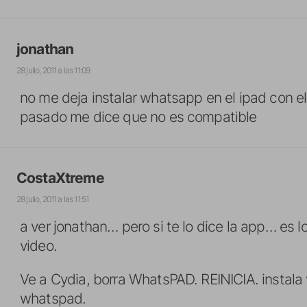
jonathan
28 julio, 2011 a las 11:09
no me deja instalar whatsapp en el ipad con e
pasado me dice que no es compatible
CostaXtreme
28 julio, 2011 a las 11:51
a ver jonathan… pero si te lo dice la app… es l
video.
Ve a Cydia, borra WhatsPAD. REINICIA. instal
whatspad.