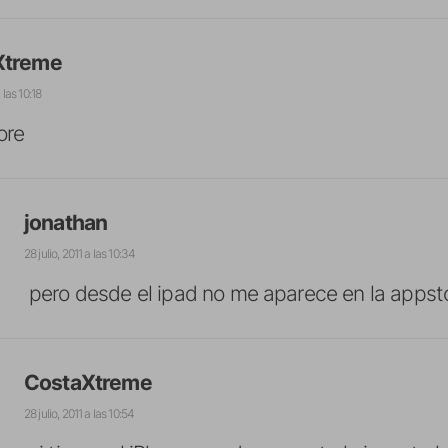
Xtreme
 las 10:18
ore
jonathan
28 julio, 2011 a las 10:34
pero desde el ipad no me aparece en la appst
CostaXtreme
28 julio, 2011 a las 10:54