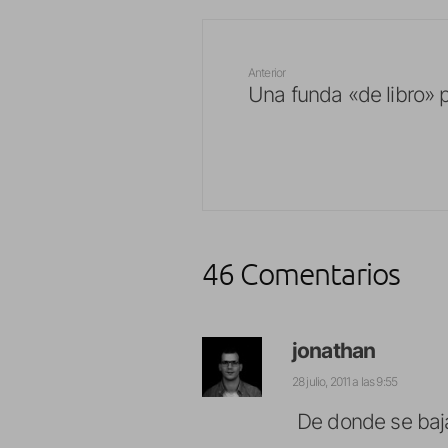
Anterior
Una funda «de libro» 
46 Comentarios
jonathan
28 julio, 2011 a las 9:55
De donde se baja