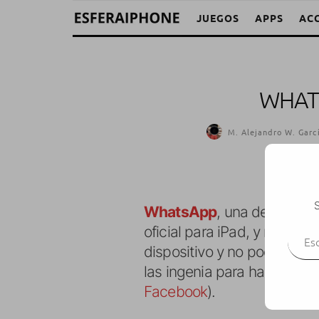
JUEGOS
APPS
AC
WHAT
M. Alejandro W. Garc
S
WhatsApp
, una de las ap
Escr
oficial para iPad, y no sol
dispositivo y no podremos u
las ingenia para hacer func
Facebook
).