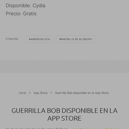
Disponible: Cydia
Precio: Gratis
ETIQUETAS
ANDROIDLOCK
PANTALLA DE BLOQUEO
Inicio
App Store
Guerrilla Bob disponible en la App Store
GUERRILLA BOB DISPONIBLE EN LA
APP STORE
M. Alejandro W. García Fuentes (Esfera)
·
App Store
Juegos
Noticias
·