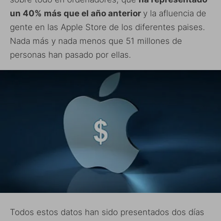
un 40% más que el año anterior
y la afluencia de
gente en las Apple Store de los diferentes paises.
Nada más y nada menos que 51 millones de
personas han pasado por ellas.
Todos estos datos han sido presentados dos días