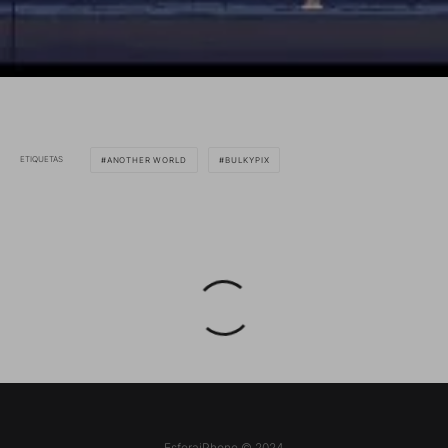
ETIQUETAS
ANOTHER WORLD
BULKYPIX
EsferaiPhone © 2024