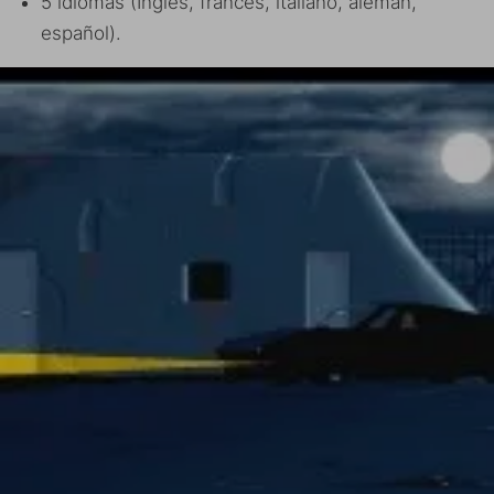
5 idiomas ​​(Inglés, francés, italiano, alemán,
español).