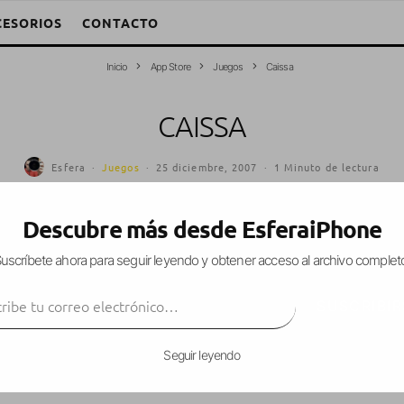
CESORIOS
CONTACTO
Inicio
App Store
Juegos
Caissa
CAISSA
Esfera
·
Juegos
·
25 diciembre, 2007
·
1 Minuto de lectura
Descubre más desde EsferaiPhone
uscríbete ahora para seguir leyendo y obtener acceso al archivo complet
ibe tu correo electrónico…
SUSCRIBIR
Seguir leyendo