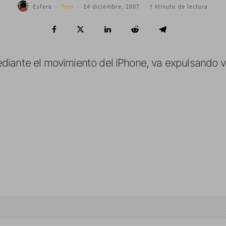
Esfera
·
Toys
·
24 diciembre, 2007
·
1 Minuto de lectura
diante el movimiento del iPhone, va expulsando