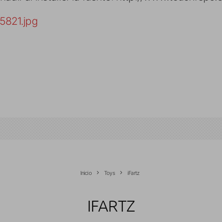
Inicio
Toys
iFartz
IFARTZ