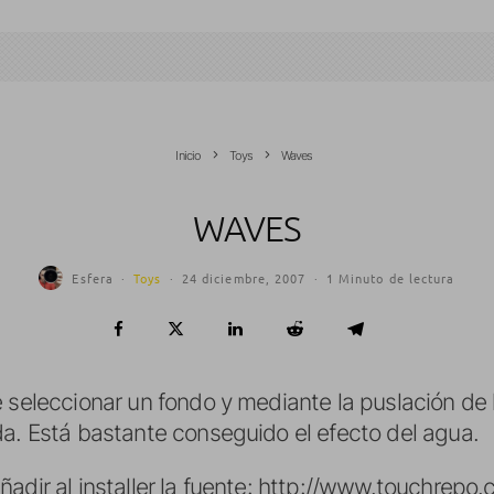
Inicio
Toys
Waves
WAVES
Esfera
·
Toys
·
24 diciembre, 2007
·
1 Minuto de lectura
 seleccionar un fondo y mediante la puslación de 
da. Está bastante conseguido el efecto del agua.
dir al installer la fuente:
http://www.touchrepo.