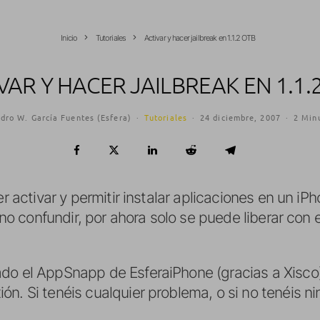
Inicio
Tutoriales
Activar y hacer jailbreak en 1.1.2 OTB
VAR Y HACER JAILBREAK EN 1.1.
dro W. García Fuentes (Esfera)
·
Tutoriales
·
24 diciembre, 2007
·
2 Minu
r activar y permitir instalar aplicaciones en un iPho
, no confundir, por ahora solo se puede liberar con 
ado el AppSnapp de EsferaiPhone (gracias a Xisco)
n. Si tenéis cualquier problema, o si no tenéis n