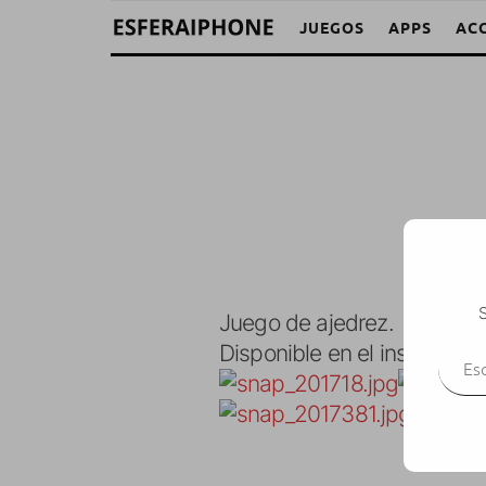
JUEGOS
APPS
AC
S
Juego de ajedrez.
Escr
Disponible en el installer.