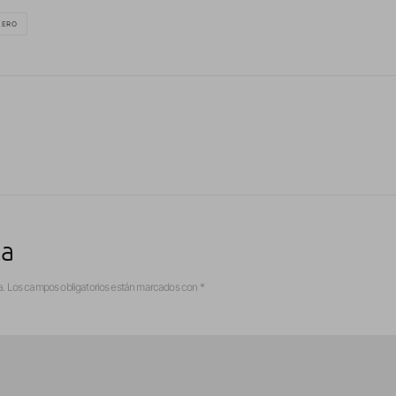
LERO
ta
a.
Los campos obligatorios están marcados con
*