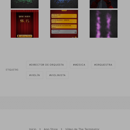
DIRECTOR DE ORQUESTA
MÚSICA
ORQUESTRA
ETIQUETAS
VIOLÍN
VIOLINISTA
Inicio
App Store
Vídeo de The Terminator