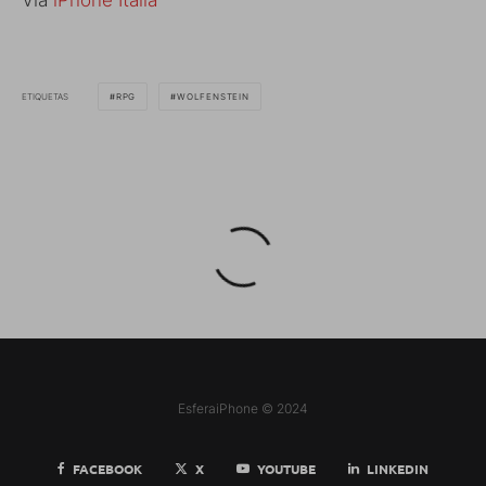
Vía
iPhone Italia
ETIQUETAS
RPG
WOLFENSTEIN
EsferaiPhone © 2024
FACEBOOK
X
YOUTUBE
LINKEDIN