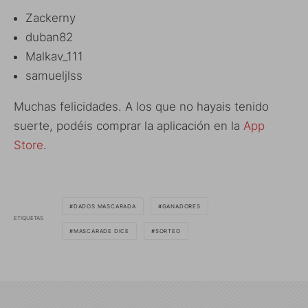
Zackerny
duban82
Malkav_111
samueljlss
Muchas felicidades. A los que no hayais tenido
suerte, podéis comprar la aplicación en la
App
Store
.
DADOS MASCARADA
GANADORES
ETIQUETAS
MASCARADE DICE
SORTEO