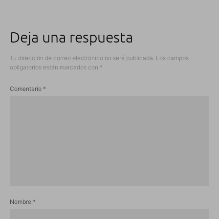
Deja una respuesta
Tu dirección de correo electrónico no será publicada.
Los campos
obligatorios están marcados con
*
Comentario
*
Nombre
*