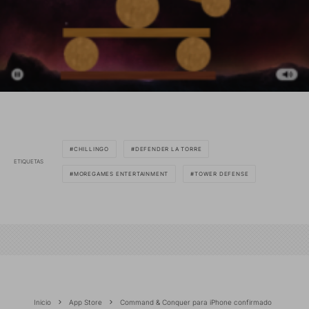
CHILLINGO
DEFENDER LA TORRE
ETIQUETAS
MOREGAMES ENTERTAINMENT
TOWER DEFENSE
Inicio
App Store
Command & Conquer para iPhone confirmado