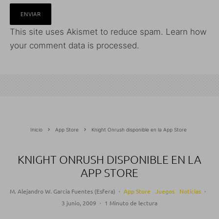
This site uses Akismet to reduce spam.
Learn how
your comment data is processed.
Inicio
App Store
Knight Onrush disponible en la App Store
KNIGHT ONRUSH DISPONIBLE EN LA
APP STORE
M. Alejandro W. García Fuentes (Esfera)
·
App Store
Juegos
Noticias
·
3 junio, 2009
·
1 Minuto de lectura