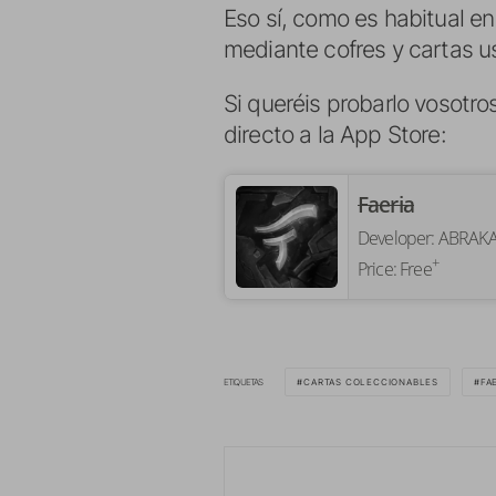
Eso sí, como es habitual en
mediante cofres y cartas 
Si queréis probarlo vosotr
directo a la App Store:
Faeria
Developer:
ABRAK
+
Price:
Free
ETIQUETAS
CARTAS COLECCIONABLES
FA