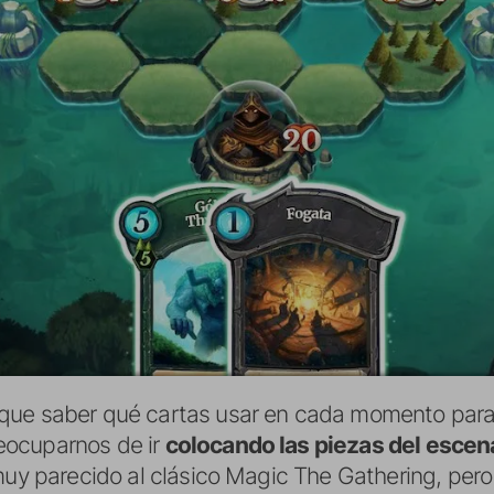
que saber qué cartas usar en cada momento para 
eocuparnos de ir
colocando las piezas del escen
muy parecido al clásico Magic The Gathering, pe