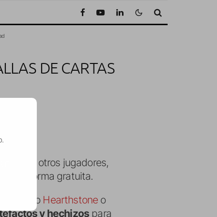
Pad
ALLAS DE CARTAS
 de lectura
o.
es
contra otros jugadores,
SE
ible de forma gratuita.
artas como
Hearthstone
o
rtefactos y hechizos
para