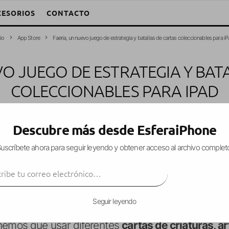
CESORIOS
CONTACTO
cio
App Store
Faeria, un nuevo juego de estrategia y batallas de cartas coleccionables para i
VO JUEGO DE ESTRATEGIA Y BAT
COLECCIONABLES PARA IPAD
ejandro W. García Fuentes (Esfera)
·
Juegos
·
15 marzo, 2017
·
1 Minuto
Descubre más desde EsferaiPhone
uscríbete ahora para seguir leyendo y obtener acceso al archivo complet
ibe tu correo electrónico…
an los juegos de
batallas de
cartas coleccionabl
SUSCRIBIR
 el recién llegado a la App Store:
Faeria
, dispon
Seguir leyendo
 jugabilidad parecida a otros grandes juegos de c
enemos que usar diferentes
cartas de criaturas, a