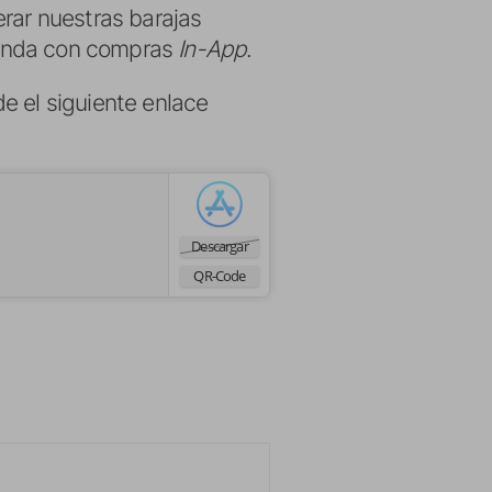
rar nuestras barajas
ienda con compras
In-App
.
e el siguiente enlace
Descargar
QR-Code