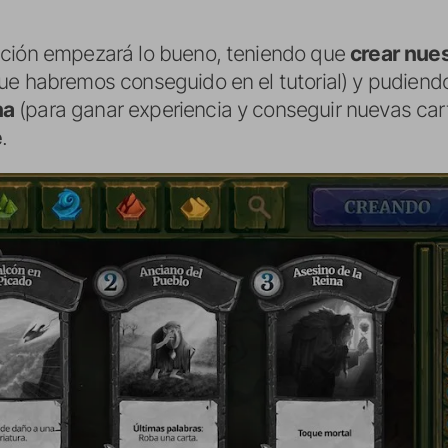
cción empezará lo bueno, teniendo que
crear nue
ue habremos conseguido en el tutorial) y pudiend
na
(para ganar experiencia y conseguir nuevas car
e
.