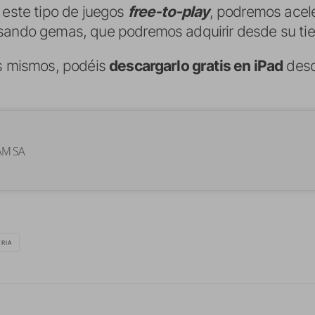
 este tipo de juegos
free-to-play
, podremos acele
usando gemas, que podremos adquirir desde su t
os mismos, podéis
descargarlo gratis en iPad
desd
AM SA
ERIA