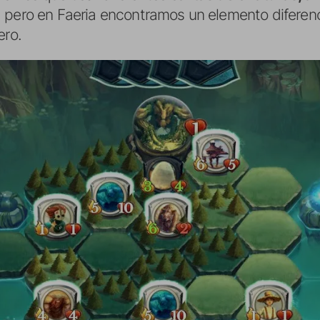
 pero en Faeria encontramos un elemento diferen
ero.