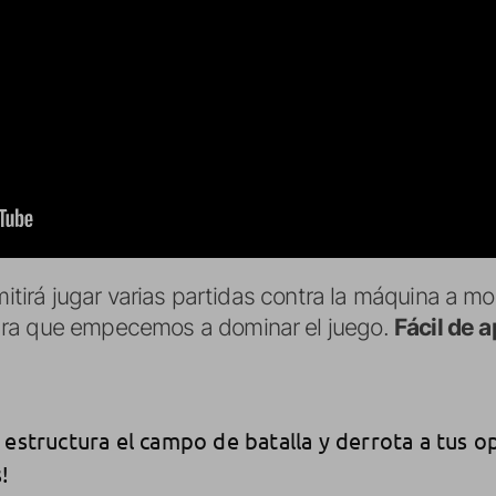
mitirá jugar varias partidas contra la máquina a mo
ara que empecemos a dominar el juego.
Fácil de a
 estructura el campo de batalla y derrota a tus 
!