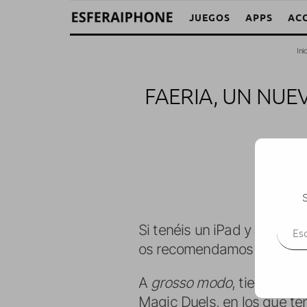
JUEGOS
APPS
AC
Ini
FAERIA, UN NUE
M. Al
S
Escr
Si tenéis un iPad y os gust
os recomendamos descargar
A
grosso modo
, tiene una
Magic Duels, en los que t