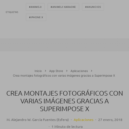
ANIMOJI
ANIMOJI KARAOKE
ANUNCIOS
ETIQUETAS
IPHONE X
Inicio
App Store
Aplicaciones
Crea montajes fotográficos con varias imágenes gracias a Superimpose X
CREA MONTAJES FOTOGRÁFICOS CON
VARIAS IMÁGENES GRACIAS A
SUPERIMPOSE X
M. Alejandro W. García Fuentes (Esfera)
·
Aplicaciones
·
27 enero, 2018
·
1 Minuto de lectura