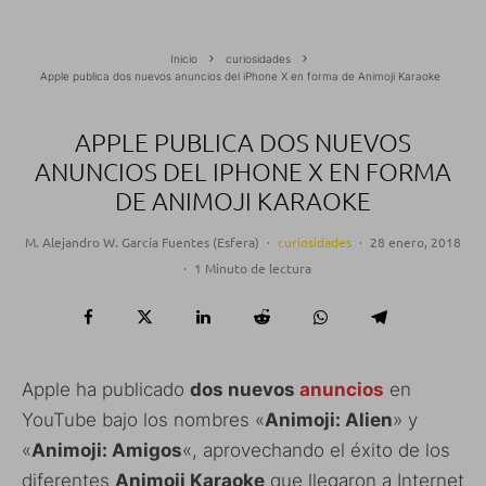
Inicio
curiosidades
Apple publica dos nuevos anuncios del iPhone X en forma de Animoji Karaoke
APPLE PUBLICA DOS NUEVOS
ANUNCIOS DEL IPHONE X EN FORMA
DE ANIMOJI KARAOKE
M. Alejandro W. García Fuentes (Esfera)
·
curiosidades
·
28 enero, 2018
·
1 Minuto de lectura
Apple ha publicado
dos nuevos
anuncios
en
YouTube bajo los nombres «
Animoji: Alien
» y
«
Animoji: Amigos
«, aprovechando el éxito de los
diferentes
Animoji Karaoke
que llegaron a Internet