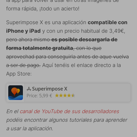
la app para volver a usar en otras imágenes de
forma rápida, ¡todo un acierto!
Superimpose X es una aplicación
compatible con
iPhone y iPad
y con un precio habitual de 3,49€,
pero ahora mismo
es posible descargarla de
forma totalmente gratuita
, con lo que
aprovechad para conseguirla antes de aque vuelva
a ser de pago.
Aquí tenéis el enlace directo a la
App Store:
‎Superimpose X
Price:
5,99 €
En el
canal de YouTube de sus desarrolladores
podéis encontrar algunos tutoriales para aprender
a usar la aplicación.