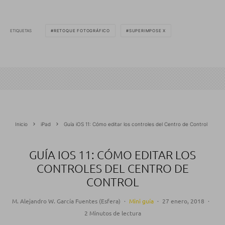
ETIQUETAS
RETOQUE FOTOGRÁFICO
SUPERIMPOSE X
Inicio
iPad
Guía iOS 11: Cómo editar los controles del Centro de Control
GUÍA IOS 11: CÓMO EDITAR LOS
CONTROLES DEL CENTRO DE
CONTROL
M. Alejandro W. García Fuentes (Esfera)
·
Mini guía
·
27 enero, 2018
·
2 Minutos de lectura