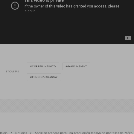
CORRER INFINITO
GAME INSIGHT
ETIQUETAS
RUNNING SHADOW
Inicio
Noticias
Apple se prepara para una producción masiva de pantallas de zafiro