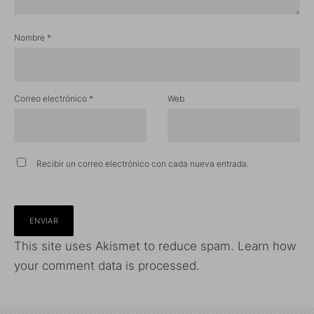
Nombre
*
Correo electrónico
*
Web
Recibir un correo electrónico con cada nueva entrada.
This site uses Akismet to reduce spam.
Learn how
your comment data is processed.