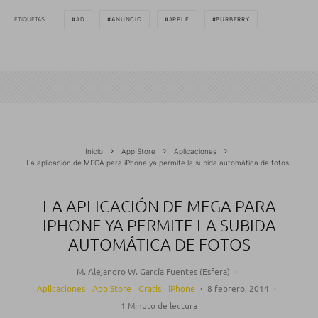
ETIQUETAS
AD
ANUNCIO
APPLE
BURBERRY
Inicio
App Store
Aplicaciones
La aplicación de MEGA para iPhone ya permite la subida automática de fotos
LA APLICACIÓN DE MEGA PARA
IPHONE YA PERMITE LA SUBIDA
AUTOMÁTICA DE FOTOS
M. Alejandro W. García Fuentes (Esfera)
·
Aplicaciones
App Store
Gratis
iPhone
·
8 febrero, 2014
·
1 Minuto de lectura