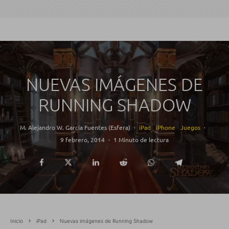
NUEVAS IMÁGENES DE
RUNNING SHADOW
M. Alejandro W. García Fuentes (Esfera)
·
iPad
iPhone
Juegos
·
9 febrero, 2014
·
1 Minuto de lectura
Inicio
iPad
Nuevas imágenes de Running Shadow