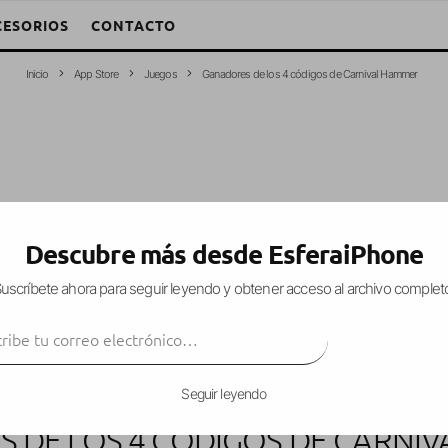
CESORIOS
CONTACTO
Inicio
App Store
Juegos
Ganadores de los 4 códigos de Carnival Hammer
Descubre más desde EsferaiPhone
uscríbete ahora para seguir leyendo y obtener acceso al archivo complet
ibe tu correo electrónico…
SUSCRIBIR
Seguir leyendo
 DE LOS 4 CÓDIGOS DE CARNI