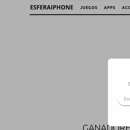
JUEGOS
APPS
AC
S
Escr
GANADORES