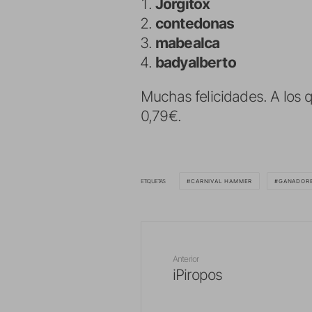
Jorgitox
contedonas
mabealca
badyalberto
Muchas felicidades. A los q
0,79€.
ETIQUETAS
CARNIVAL HAMMER
GANADOR
Anterior
iPiropos