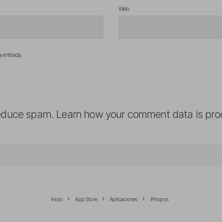
Web
a entrada.
reduce spam.
Learn how your comment data is pro
Inicio
App Store
Aplicaciones
iPiropos