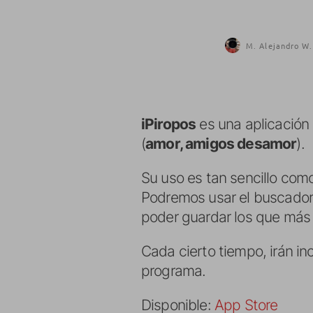
M. Alejandro W.
iPiropos
es una aplicación
(
amor, amigos desamor
).
Su uso es tan sencillo como
Podremos usar el buscador
poder guardar los que más 
Cada cierto tiempo, irán in
programa.
Disponible:
App Store