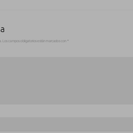
ta
a.
Los campos obligatorios están marcados con
*