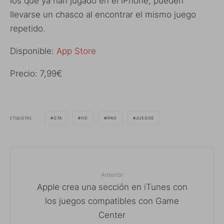
los que ya han jugado en el iPhone, pueden
llevarse un chasco al encontrar el mismo juego
repetido.
Disponible:
App Store
Precio: 7,99€
ETIQUETAS
GTA
HD
IPAD
JUEGOS
Anterior
Apple crea una sección en iTunes con
los juegos compatibles con Game
Center