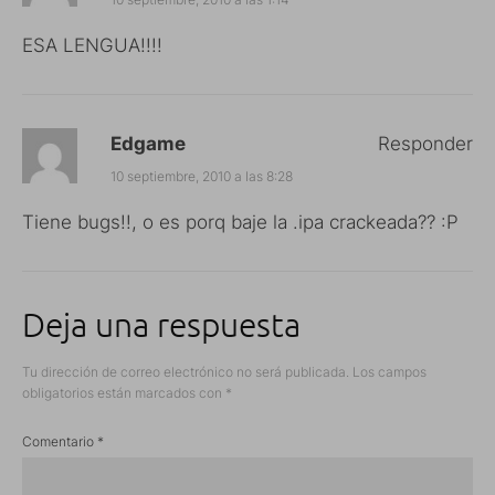
ESA LENGUA!!!!
Edgame
Responder
10 septiembre, 2010 a las 8:28
Tiene bugs!!, o es porq baje la .ipa crackeada?? :P
Deja una respuesta
Tu dirección de correo electrónico no será publicada.
Los campos
obligatorios están marcados con
*
Comentario
*