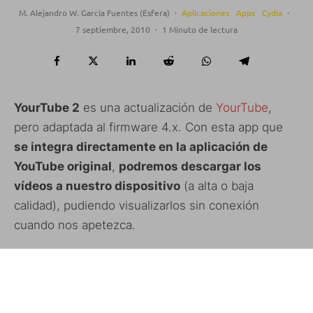
M. Alejandro W. García Fuentes (Esfera)
·
Aplicaciones
Apps
Cydia
·
7 septiembre, 2010
·
1 Minuto de lectura
YourTube 2
es una actualización de
YourTube
,
pero adaptada al firmware 4.x. Con esta app que
se integra directamente en la aplicación de
YouTube original
,
podremos descargar los
vídeos a nuestro dispositivo
(a alta o baja
calidad), pudiendo visualizarlos sin conexión
cuando nos apetezca.