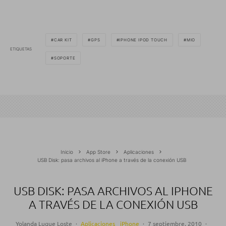
CAR KIT
GPS
IPHONE IPOD TOUCH
MIO
ETIQUETAS
SOPORTE
Inicio
App Store
Aplicaciones
USB Disk: pasa archivos al iPhone a través de la conexión USB
USB DISK: PASA ARCHIVOS AL IPHONE
A TRAVÉS DE LA CONEXIÓN USB
Yolanda Luque Loste
·
Aplicaciones
iPhone
·
7 septiembre, 2010
·