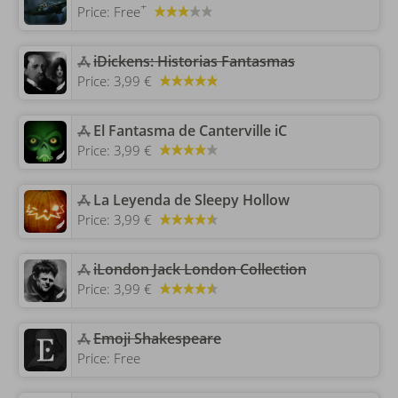
+
Price:
Free
‎iDickens: Historias Fantasmas
Price:
3,99 €
‎El Fantasma de Canterville iC
Price:
3,99 €
‎La Leyenda de Sleepy Hollow
Price:
3,99 €
‎iLondon Jack London Collection
Price:
3,99 €
‎Emoji Shakespeare
Price:
Free