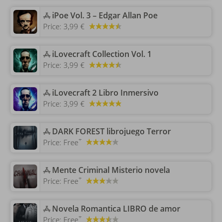
‎iPoe Vol. 3 – Edgar Allan Poe
Price:
3,99 €
‎iLovecraft Collection Vol. 1
Price:
3,99 €
‎iLovecraft 2 Libro Inmersivo
Price:
3,99 €
‎DARK FOREST librojuego Terror
+
Price:
Free
‎Mente Criminal Misterio novela
+
Price:
Free
‎Novela Romantica LIBRO de amor
+
Price:
Free