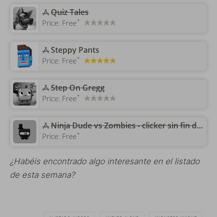
Quiz Tales
+
Price:
Free
‎Steppy Pants
+
Price:
Free
Step On Gregg
+
Price:
Free
‎Ninja Dude vs Zombies - clicker sin fin de matar zombis
+
Price:
Free
¿Habéis encontrado algo interesante en el listado
de esta semana?