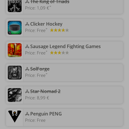
The King of Triads
+
Price:
1,09 €
‎Clicker Hockey
+
Price:
Free
‎Sausage Legend Fighting Games
+
Price:
Free
SolForge
+
Price:
Free
‎Star Nomad 2
Price:
8,99 €
‎Penguin PENG
Price:
Free