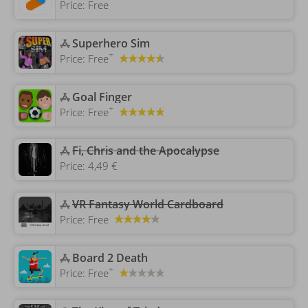
Price:
Free
‎Superhero Sim
+
Price:
Free
‎Goal Finger
+
Price:
Free
Fi, Chris and the Apocalypse
Price:
4,49 €
‎VR Fantasy World Cardboard
Price:
Free
‎Board 2 Death
+
Price:
Free