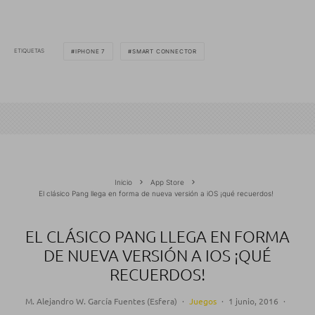
ETIQUETAS
IPHONE 7
SMART CONNECTOR
Inicio
App Store
El clásico Pang llega en forma de nueva versión a iOS ¡qué recuerdos!
EL CLÁSICO PANG LLEGA EN FORMA
DE NUEVA VERSIÓN A IOS ¡QUÉ
RECUERDOS!
M. Alejandro W. García Fuentes (Esfera)
·
Juegos
·
1 junio, 2016
·