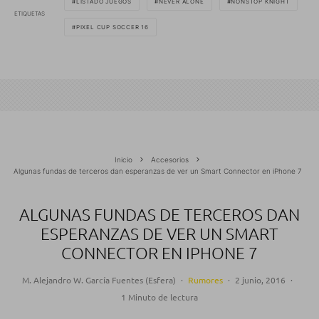
LISTADO JUEGOS
NEVER ALONE
NONSTOP KNIGHT
ETIQUETAS
PIXEL CUP SOCCER 16
Inicio
Accesorios
Algunas fundas de terceros dan esperanzas de ver un Smart Connector en iPhone 7
ALGUNAS FUNDAS DE TERCEROS DAN
ESPERANZAS DE VER UN SMART
CONNECTOR EN IPHONE 7
M. Alejandro W. García Fuentes (Esfera)
·
Rumores
·
2 junio, 2016
·
1 Minuto de lectura