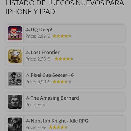
LISTADO DE JUEGOS NUEVOS PARA
IPHONE Y IPAD
‎Dig Deep!
Price:
2,99 €
‎Lost Frontier
+
Price:
2,99 €
‎Pixel Cup Soccer 16
Price:
0,99 €
‎The Amazing Bernard
+
Price:
Free
‎Nonstop Knight - Idle RPG
Price:
Free