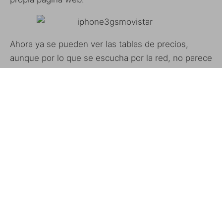
Ahora ya se pueden ver las tablas de precios,
aunque por lo que se escucha por la red, no parece
que esté siendo muy buen lanzamiento, ya sea por
el poco interés de la gente, por los precios o por la
falta de terminales en las tiendas.
Web iPhone Movistar
IPHONE 3G S
MOVISTAR
ETIQUETAS
PRECIOS IPHONE MOVISTAR