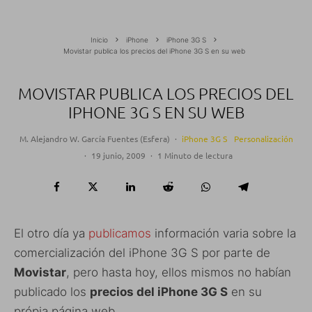
Inicio
iPhone
iPhone 3G S
Movistar publica los precios del iPhone 3G S en su web
MOVISTAR PUBLICA LOS PRECIOS DEL
IPHONE 3G S EN SU WEB
M. Alejandro W. García Fuentes (Esfera)
·
iPhone 3G S
Personalización
·
19 junio, 2009
·
1 Minuto de lectura
El otro día ya
publicamos
información varia sobre la
comercialización del iPhone 3G S por parte de
Movistar
, pero hasta hoy, ellos mismos no habían
publicado los
precios del iPhone 3G S
en su
própia página web.