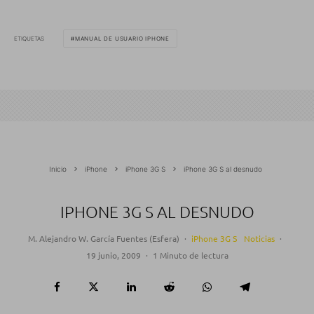
ETIQUETAS
MANUAL DE USUARIO IPHONE
Inicio
iPhone
iPhone 3G S
iPhone 3G S al desnudo
IPHONE 3G S AL DESNUDO
M. Alejandro W. García Fuentes (Esfera)
·
iPhone 3G S
Noticias
·
19 junio, 2009
·
1 Minuto de lectura