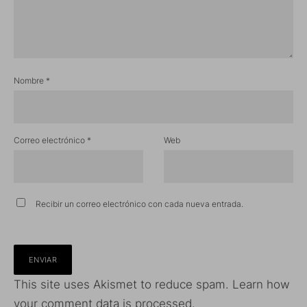
Nombre
*
Correo electrónico
*
Web
Recibir un correo electrónico con cada nueva entrada.
This site uses Akismet to reduce spam.
Learn how
your comment data is processed.