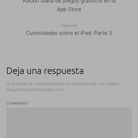
Ración diaria de juegos gratuitos en la
App Store
Siguiente
Curiosidades sobre el iPad: Parte 3
Deja una respuesta
Tu dirección de correo electrónico no será publicada.
Los campos
obligatorios están marcados con
*
Comentario
*