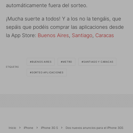
automáticamente fuera del sorteo.
¡Mucha suerte a todos! Y a los no la tengáis, que
sepáis que podéis comprar las aplicaciones desde
la App Store:
Buenos Aires
,
Santiago
,
Caracas
BUENOS AIRES
METRO
SANTIAGO Y CARACAS
ETIQUETAS
SORTEO APLICACIONES
Inicio
iPhone
iPhone 3G S
Dos nuevos anuncios para el iPhone 3GS