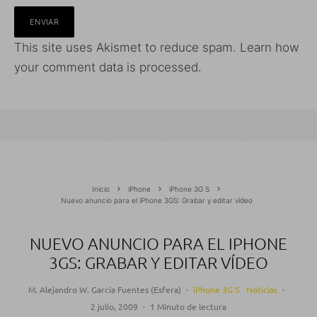
This site uses Akismet to reduce spam.
Learn how
your comment data is processed.
Inicio
iPhone
iPhone 3G S
Nuevo anuncio para el iPhone 3GS: Grabar y editar vídeo
NUEVO ANUNCIO PARA EL IPHONE
3GS: GRABAR Y EDITAR VÍDEO
M. Alejandro W. García Fuentes (Esfera)
·
iPhone 3G S
Noticias
·
2 julio, 2009
·
1 Minuto de lectura