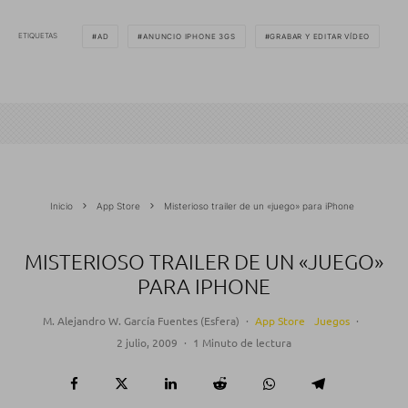
ETIQUETAS
AD
ANUNCIO IPHONE 3GS
GRABAR Y EDITAR VÍDEO
Inicio
App Store
Misterioso trailer de un «juego» para iPhone
MISTERIOSO TRAILER DE UN «JUEGO»
PARA IPHONE
M. Alejandro W. García Fuentes (Esfera)
·
App Store
Juegos
·
2 julio, 2009
·
1 Minuto de lectura