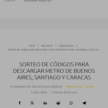
ETIQUETAS
JAILBREAK IPHONE 3GS
Inicio
App Store
Aplicaciones
Sorteo de códigos para descargar metro de Buenos Aires, Santiago y Caracas
SORTEO DE CÓDIGOS PARA
DESCARGAR METRO DE BUENOS
AIRES, SANTIAGO Y CARACAS
M. Alejandro W. García Fuentes (Esfera)
·
Aplicaciones
Sorteo
·
2 julio, 2009
·
1 Minuto de lectura