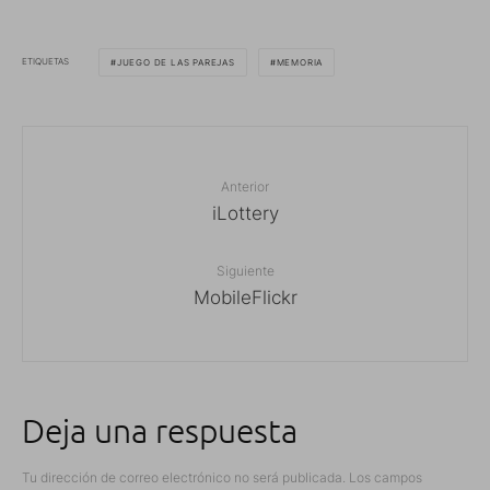
ETIQUETAS
JUEGO DE LAS PAREJAS
MEMORIA
Anterior
iLottery
Siguiente
MobileFlickr
Deja una respuesta
Tu dirección de correo electrónico no será publicada.
Los campos