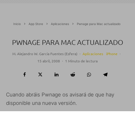
Inicio
App Store
Aplicaciones
Pwnage para Mac actualizado
PWNAGE PARA MAC ACTUALIZADO
M. Alejandro W. García Fuentes (Esfera)
·
Aplicaciones
iPhone
·
15 abril, 2008
·
1 Minuto de lectura
Cuando abráis Pwnage os avisará de que hay
disponible una nueva versión.
Esta actualización incluye: