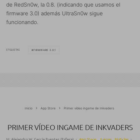
de RedSn0w, la 0.8. (indicando que usamos el
firmware 3.0) además UltraSn0w sigue
funcionando.
ETIQUETAS
FIRMWARE 3.0.1
Inicio
App Store
Primer vídeo ingame de Inkvaders
PRIMER VÍDEO INGAME DE INKVADERS
M. Alejandro W. García Fuentes (Esfera)
·
App Store
Juegos
Noticias
·