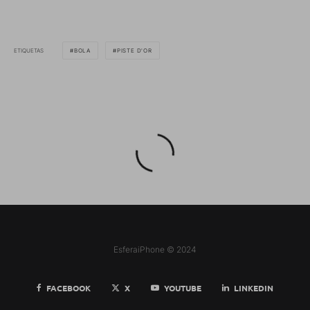
ETIQUETAS
BOLA
PISTE D'OR
EsferaiPhone © 2024
FACEBOOK
X
YOUTUBE
LINKEDIN