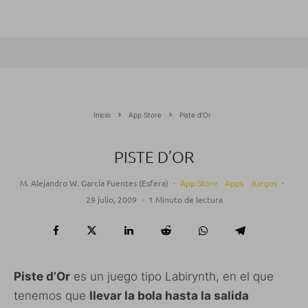
Inicio
App Store
Piste d’Or
PISTE D’OR
M. Alejandro W. García Fuentes (Esfera)
·
App Store
Apps
Juegos
·
29 julio, 2009
·
1 Minuto de lectura
Piste d’Or
es un juego tipo Labirynth, en el que
tenemos que
llevar la bola hasta la salida