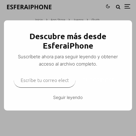
Inicio
App Store
Juegos
iTruth
Descubre más desde
ITRUTH
EsferaiPhone
Esfera
·
Juegos
·
24 junio, 2008
·
1 Minuto de lectura
Suscríbete ahora para seguir leyendo y obtener
acceso al archivo completo.
Escribe tu correo electrónico…
SUSCRIBIRSE
Juego de «Verdad o hecho» en inglés.
Disponible en la fuente de iSpazio.
Seguir leyendo