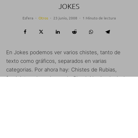
JOKES
Esfera
·
Otros
·
23 junio, 2008
·
1 Minuto de lectura
En Jokes podemos ver varios chistes, tanto de
texto como gráficos, separados en varias
categorias. Por ahora hay: Chistes de Rubias,
feministas, de mujeres, de Chuck Norris, de Jack
Bauer, de Rubias…
Pero podemos poner los nuestros propios
siguiendo las indicaciones del programa. Además
pronto habrán packs para descargar en el Installer.
Está disponible en la fuente del BigBoss.