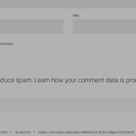
Web
a entrada.
reduce spam.
Learn how your comment data is pro
Inicio
Accesorios
Liberty+, los nuevos auriculares inalámbricos de Zolo llegan a Kickstarter