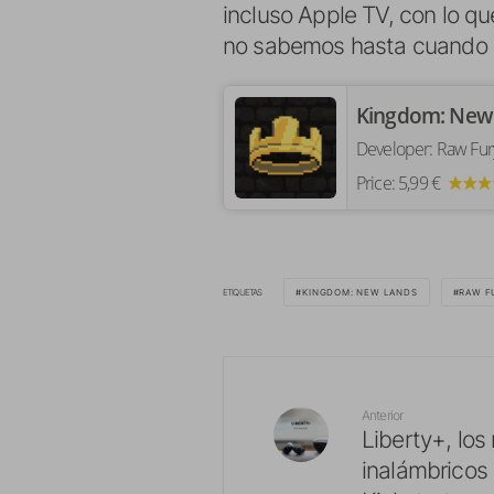
incluso Apple TV, con lo qu
no sabemos hasta cuando du
‎Kingdom: New
Developer:
Raw Fur
Price:
5,99 €
ETIQUETAS
KINGDOM: NEW LANDS
RAW F
Anterior
Liberty+, los
inalámbricos 