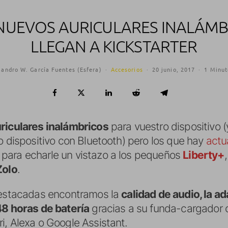
 NUEVOS AURICULARES INALÁM
LLEGAN A KICKSTARTER
jandro W. García Fuentes (Esfera)
·
Accesorios
·
20 junio, 2017
·
1 Minut
riculares inalámbricos
para vuestro dispositivo (
o dispositivo con Bluetooth) pero los que hay
actu
para echarle un vistazo a los pequeños
Liberty+
Zolo
.
 destacadas encontramos la
calidad de audio, la a
48 horas de batería
gracias a su funda-cargador
i, Alexa o Google Assistant.