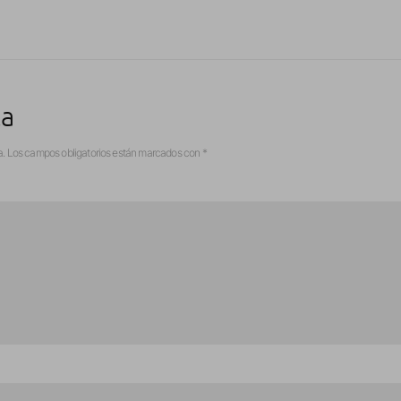
ta
a.
Los campos obligatorios están marcados con
*