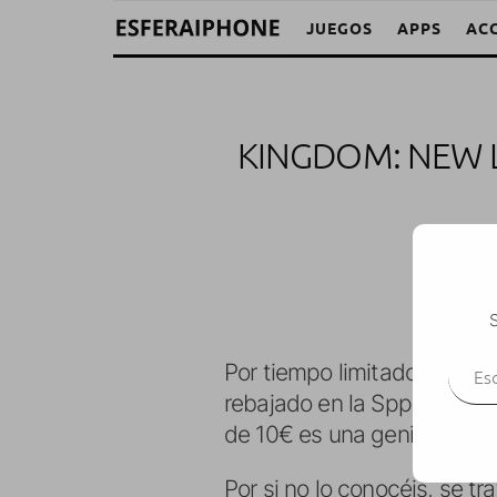
JUEGOS
APPS
AC
KINGDOM: NEW L
M. A
S
Escr
Por tiempo limitado, el pre
rebajado en la Spp Store a
de 10€ es una genial notici
Por si no lo conocéis, se t