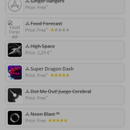
‎Ginger Rangers
+
Price:
Free
‎Food Forecast
+
Price:
Free
High Space
+
Price:
2,29 €
‎Super Dragon Dash
+
Price:
Free
‎Dot Me Out! Juego Cerebral
+
Price:
Free
Neon Blast ™
Price:
Free