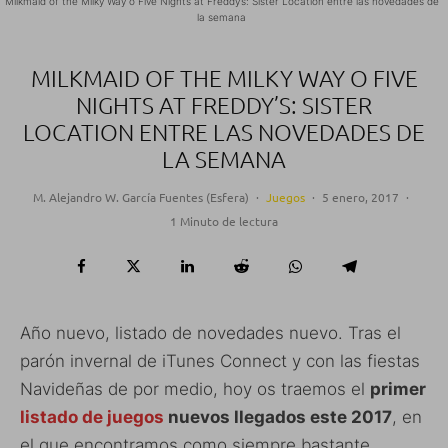
Milkmaid of the Milky Way o Five Nights at Freddy’s: Sister Location entre las novedades de
la semana
MILKMAID OF THE MILKY WAY O FIVE
NIGHTS AT FREDDY’S: SISTER
LOCATION ENTRE LAS NOVEDADES DE
LA SEMANA
M. Alejandro W. García Fuentes (Esfera)
·
Juegos
·
5 enero, 2017
·
1 Minuto de lectura
Año nuevo, listado de novedades nuevo. Tras el
parón invernal de iTunes Connect y con las fiestas
Navideñas de por medio, hoy os traemos el
primer
listado de juegos
nuevos llegados este 2017
, en
el que encontramos como siempre bastante