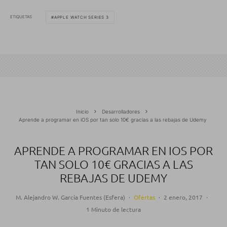
ETIQUETAS
APPLE WATCH SERIES 3
Inicio
Desarrolladores
Aprende a programar en iOS por tan solo 10€ gracias a las rebajas de Udemy
APRENDE A PROGRAMAR EN IOS POR
TAN SOLO 10€ GRACIAS A LAS
REBAJAS DE UDEMY
M. Alejandro W. García Fuentes (Esfera)
·
Ofertas
·
2 enero, 2017
·
1 Minuto de lectura