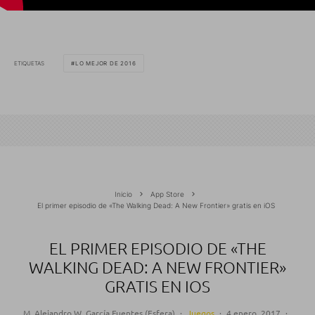
ETIQUETAS
LO MEJOR DE 2016
Inicio
App Store
El primer episodio de «The Walking Dead: A New Frontier» gratis en iOS
EL PRIMER EPISODIO DE «THE
WALKING DEAD: A NEW FRONTIER»
GRATIS EN IOS
M. Alejandro W. García Fuentes (Esfera)
·
Juegos
·
4 enero, 2017
·