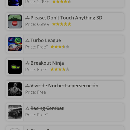
Price:
2,99 €
‎Please, Don't Touch Anything 3D
Price:
6,99 €
‎Turbo League
+
Price:
Free
‎Breakout Ninja
+
Price:
Free
Vivir de Noche: La persecución
Price:
Free
Racing Combat
+
Price:
Free