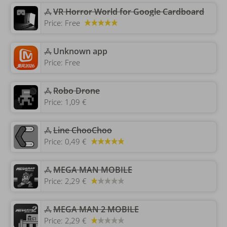
VR Horror World for Google Cardboard
Price:
Free
Unknown app
Price:
Free
‎Robo Drone
Price:
1,09 €
Line ChooChoo
Price:
0,49 €
‎MEGA MAN MOBILE
Price:
2,29 €
‎MEGA MAN 2 MOBILE
Price:
2,29 €