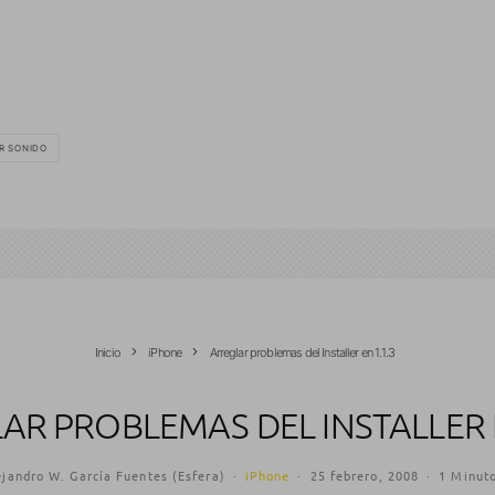
R SONIDO
Inicio
iPhone
Arreglar problemas del Installer en 1.1.3
AR PROBLEMAS DEL INSTALLER E
ejandro W. García Fuentes (Esfera)
·
iPhone
·
25 febrero, 2008
·
1 Minuto