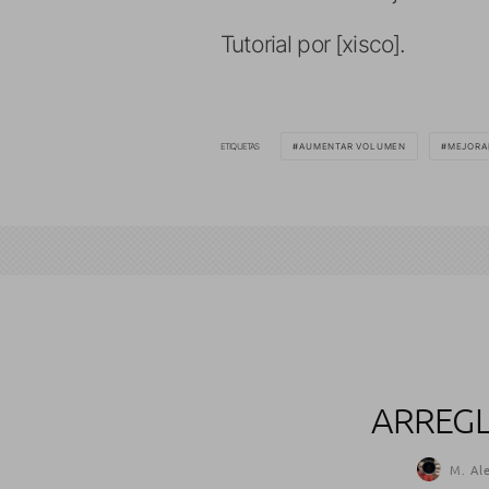
Tutorial por [xisco].
ETIQUETAS
AUMENTAR VOLUMEN
MEJORA
ARREGL
M. Al