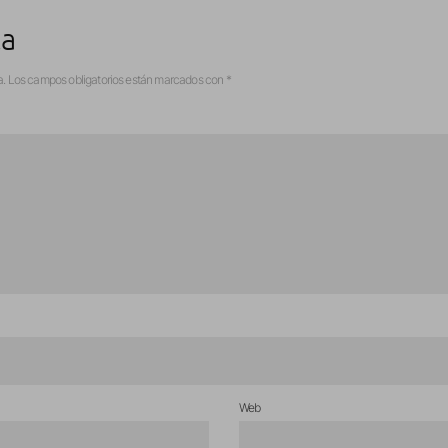
ta
a.
Los campos obligatorios están marcados con
*
Web