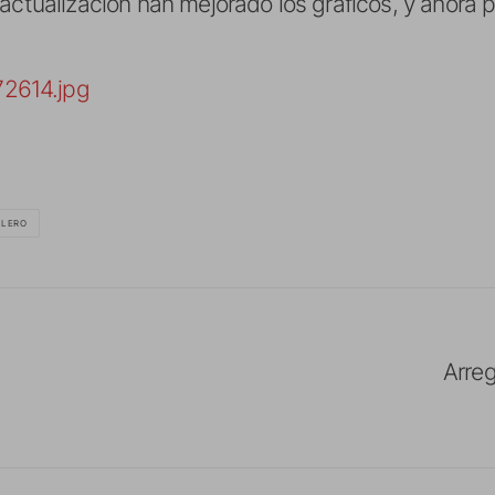
a actualización han mejorado los gráficos, y ahor
BLERO
Arre