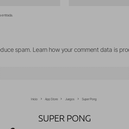
a entrada.
reduce spam.
Learn how your comment data is pro
Inicio
App Store
Juegos
Super Pong
SUPER PONG