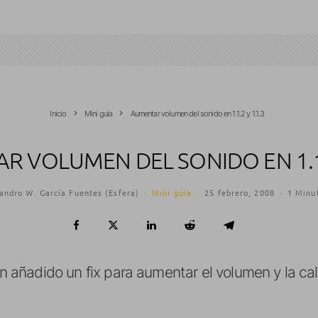
Inicio
Mini guía
Aumentar volumen del sonido en 1.1.2 y 1.1.3
 VOLUMEN DEL SONIDO EN 1.1.
andro W. García Fuentes (Esfera)
·
Mini guía
·
25 febrero, 2008
·
1 Minut
han añadido un fix para aumentar el volumen y la ca