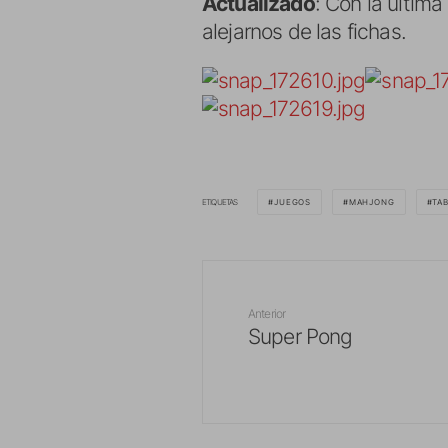
Actualizado
: Con la últim
alejarnos de las fichas.
ETIQUETAS
JUEGOS
MAHJONG
TA
Anterior
Super Pong