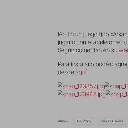
Por fin un juego tipo «Arka
jugarlo con el acelerómetro
Según comentan en su
we
Para instalarlo podéis agrega
desde
aquí
.
ETIQUETAS
ARKANOID
BLOCK BREAKER