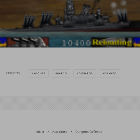
ETIQUETAS
AVIONES
BARCO
DISPAROS
IYAMATO
Inicio
App Store
Dungeon Defense