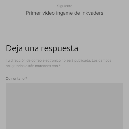
Siguiente
Primer vídeo ingame de Inkvaders
Deja una respuesta
Tu dirección de correo electrónico no será publicada.
Los campos
obligatorios están marcados con
*
Comentario
*