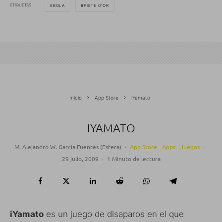
ETIQUETAS
BOLA
PISTE D'OR
Inicio
App Store
iYamato
IYAMATO
M. Alejandro W. García Fuentes (Esfera)
·
App Store
Apps
Juegos
·
29 julio, 2009
·
1 Minuto de lectura
iYamato
es un juego de disaparos en el que