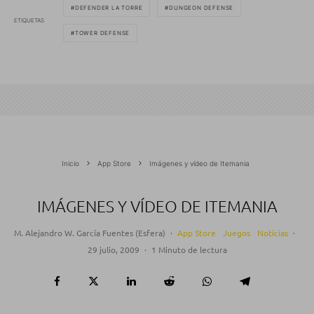
DEFENDER LA TORRE
DUNGEON DEFENSE
ETIQUETAS
TOWER DEFENSE
Inicio
App Store
Imágenes y vídeo de Itemania
IMÁGENES Y VÍDEO DE ITEMANIA
M. Alejandro W. García Fuentes (Esfera)
·
App Store
Juegos
Noticias
·
29 julio, 2009
·
1 Minuto de lectura