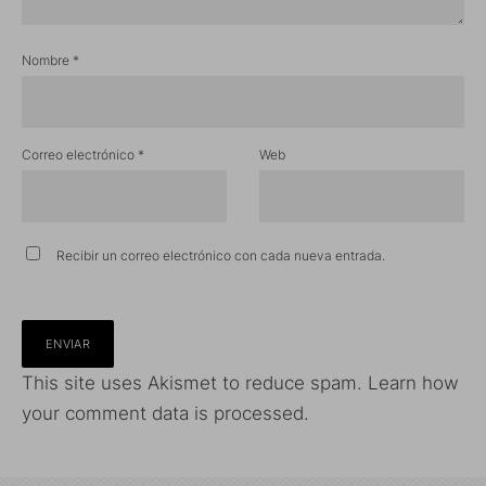
Nombre
*
Correo electrónico
*
Web
Recibir un correo electrónico con cada nueva entrada.
This site uses Akismet to reduce spam.
Learn how
your comment data is processed.