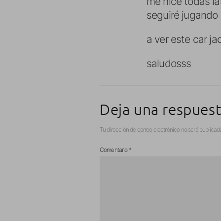
me hice todas la
seguiré jugando 
a ver este car ja
saludosss
Deja una respues
Tu dirección de correo electrónico no será publicad
Comentario
*