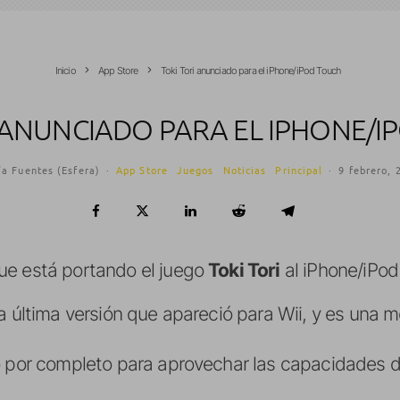
Inicio
App Store
Toki Tori anunciado para el iPhone/iPod Touch
 ANUNCIADO PARA EL IPHONE/
ía Fuentes (Esfera)
·
App Store
Juegos
Noticias
Principal
·
9 febrero, 
e está portando el juego
Toki Tori
al iPhone/iPod
a última versión que apareció para Wii, y es una 
 por completo para aprovechar las capacidades de l