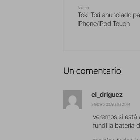
Anterior
Toki Tori anunciado pa
iPhone/iPod Touch
Un comentario
el_driguez
9 febrero, 2009 a las 21:44
veremos si está 
fundí la bateria 