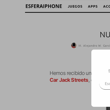
JUEGOS
APPS
AC
NU
M. Alejandro W. Garc
S
Hemos recibido una «nueva»
Escr
Car Jack Streets
, que com