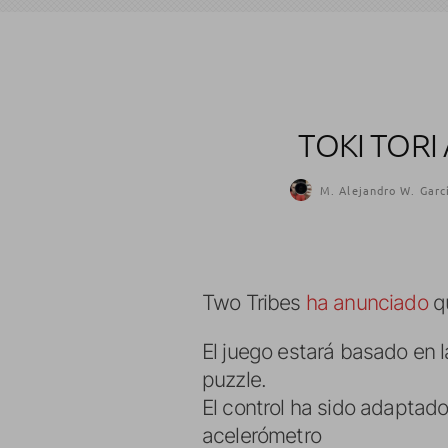
TOKI TORI
M. Alejandro W. Garc
Two Tribes
ha anunciado
qu
El juego estará basado en l
puzzle.
El control ha sido adaptado
acelerómetro