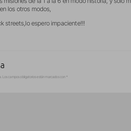
s misiones de la 1 a la 6 en modo historia, y solo
en los otros modos,
ck streets,lo espero impaciente!!!
ta
a.
Los campos obligatorios están marcados con
*