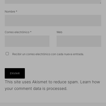
Nombre
*
Correo electrónico
*
Web
Recibir un correo electrónico con cada nueva entrada.
This site uses Akismet to reduce spam.
Learn how
your comment data is processed.