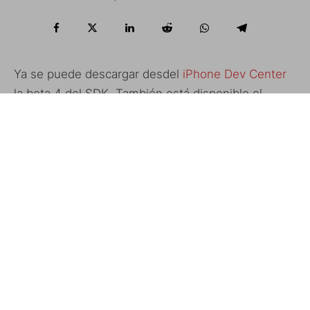
Ya se puede descargar desdel
iPhone Dev Center
la beta 4 del SDK. También está disponible el
nuevo firmware 2.0.
Esta versión del SDK incluye, como novedades lo
siguiente:
– Xcode IDE
– IPhone Simulator con soporte para OPen GL ES
– «Interface Builder»
– «Instruments, frameworks and samples,
compilers, and Shark analysis tool»