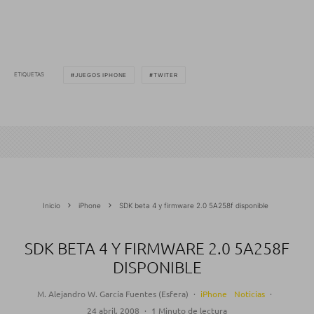
ETIQUETAS
JUEGOS IPHONE
TWITER
Inicio
iPhone
SDK beta 4 y firmware 2.0 5A258f disponible
SDK BETA 4 Y FIRMWARE 2.0 5A258F
DISPONIBLE
M. Alejandro W. García Fuentes (Esfera)
·
iPhone
Noticias
·
24 abril, 2008
·
1 Minuto de lectura