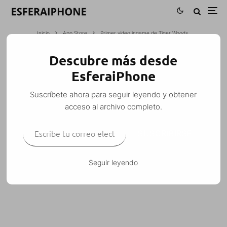
Inicio
App Store
Primer vídeo ingame de Tiger Woods
Descubre más desde
PRIMER VÍDEO INGAME DE TIGER
EsferaiPhone
WOODS
Suscríbete ahora para seguir leyendo y obtener
M. Alejandro W. García Fuentes (Esfera)
·
App Store
Juegos
·
acceso al archivo completo.
24 marzo, 2009
·
1 Minuto de lectura
Escribe tu correo electrónico…
SUSCRIBIRSE
Seguir leyendo