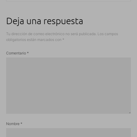
Deja una respuesta
Tu dirección de correo electrónico no será publicada.
Los campos
obligatorios están marcados con
*
Comentario
*
Nombre
*