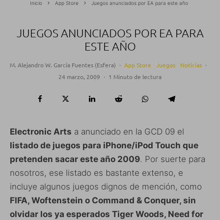
Inicio
App Store
Juegos anunciados por EA para este año
JUEGOS ANUNCIADOS POR EA PARA
ESTE AÑO
M. Alejandro W. García Fuentes (Esfera)
·
App Store
Juegos
Noticias
·
24 marzo, 2009
·
1 Minuto de lectura
Electronic Arts
a anunciado en la GCD 09 el
listado de juegos para iPhone/iPod Touch que
pretenden sacar este año 2009
. Por suerte para
nosotros, ese listado es bastante extenso, e
incluye algunos juegos dignos de mención, como
FIFA, Woftenstein o Command & Conquer, sin
olvidar los ya esperados Tiger Woods, Need for