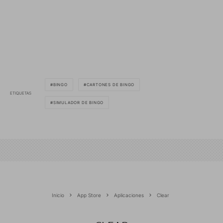
BINGO
CARTONES DE BINGO
ETIQUETAS
SIMULADOR DE BINGO
Inicio
App Store
Aplicaciones
Clear