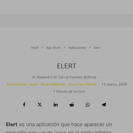
Inicio
App Store
Aplicaciones
Elert
ELERT
M. Alejandro W. García Fuentes (Esfera)
·
Aplicaciones
Apps
Personalización
Rock Your Phone
·
13 marzo, 2009
·
1 Minuto de lectura
Elert
es una aplicación que hace aparecer un
pequeño pop-up de aviso en la parte inferior