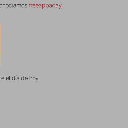
 conocíamos
freeappaday
,
e el día de hoy.