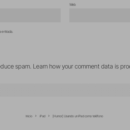
Web
a entrada.
reduce spam.
Learn how your comment data is pro
Inicio
iPad
[Humor] Usando un iPad como teléfono