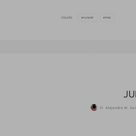
ETIQUETAS
HUMOR
IPAD
JU
M. Alejandro W. Gar