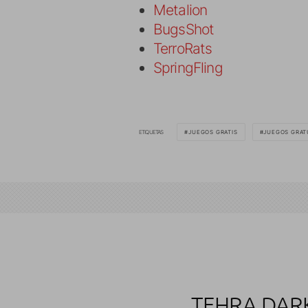
Metalion
BugsShot
TerroRats
SpringFling
ETIQUETAS
JUEGOS GRATIS
JUEGOS GRAT
TEHRA DARK