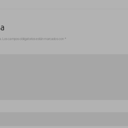
ta
a.
Los campos obligatorios están marcados con
*