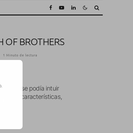
TH OF BROTHERS
·
1 Minuto de lectura
o.
 apenas se podía intuir
an sus características,
SE