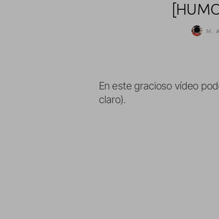
[HUMO
M. A
En este gracioso vídeo po
claro).