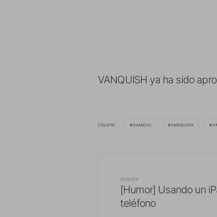
VANQUISH ya ha sido aprovad
ETIQUETAS
GAMEVIL
VANQUISH
V
Anterior
[Humor] Usando un i
teléfono