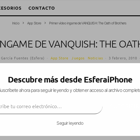
CESORIOS
CONTACTO
Inicio
App Store
Primer vídeo ingame de VANQUISH: The Oath of Brothers
INGAME DE VANQUISH: THE OA
 García Fuentes (Esfera)
·
App Store
Juegos
Noticias
·
3 febrero, 2010
Descubre más desde EsferaiPhone
uscríbete ahora para seguir leyendo y obtener acceso al archivo complet
easer
de
VANQUISH: The Oath of Brothers
, pero
ibe tu correo electrónico…
Ahora,
Gamevil
ha publicado un vídeo donde explic
SUSCRIBIR
ego ingame.
Seguir leyendo