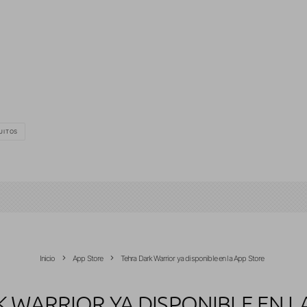
UITOS
Inicio
App Store
Tehra Dark Warrior ya disponible en la App Store
 WARRIOR YA DISPONIBLE EN L