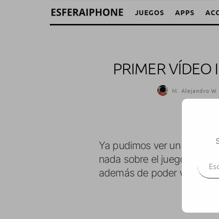
JUEGOS
APPS
AC
PRIMER VÍDEO 
M. Alejandro W.
S
Ya pudimos ver un primer
t
Escr
nada sobre el juego en si. 
además de poder ver el ju