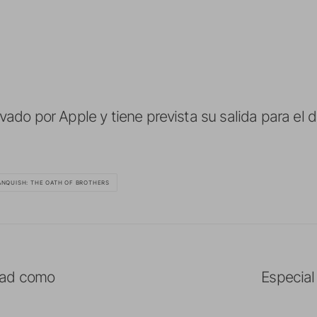
o por Apple y tiene prevista su salida para el dí
ANQUISH: THE OATH OF BROTHERS
Pad como
Especial