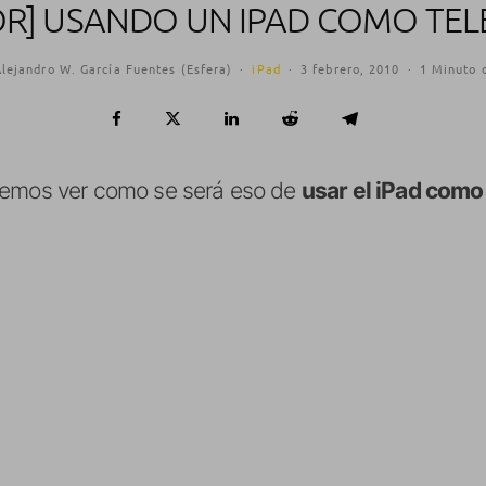
R] USANDO UN IPAD COMO TE
lejandro W. García Fuentes (Esfera)
·
iPad
·
3 febrero, 2010
·
1 Minuto 
demos ver como se será eso de
usar el iPad como