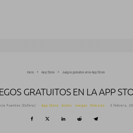
Inicio
App Store
Juegos gratuitos en la App Store
EGOS GRATUITOS EN LA APP ST
cía Fuentes (Esfera)
·
App Store
Gratis
Juegos
Noticias
·
3 febrero, 2