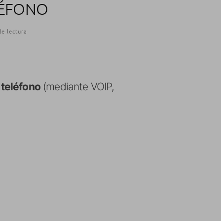
LÉFONO
de lectura
 teléfono
(mediante VOIP,