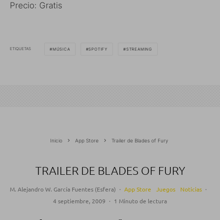
Precio: Gratis
ETIQUETAS
MÚSICA
SPOTIFY
STREAMING
Inicio
App Store
Trailer de Blades of Fury
TRAILER DE BLADES OF FURY
M. Alejandro W. García Fuentes (Esfera)
·
App Store
Juegos
Noticias
·
4 septiembre, 2009
·
1 Minuto de lectura